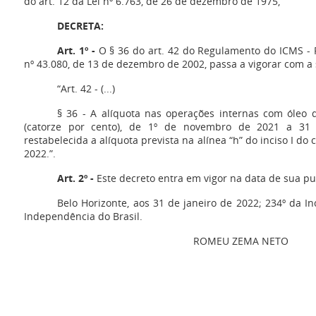
do art. 12 da Lei nº 6.763, de 26 de dezembro de 1975,
DECRETA:
Art. 1º -
O § 36 do art. 42 do Regulamento do ICMS - 
nº 43.080, de 13 de dezembro de 2002, passa a vigorar com a
“Art. 42 - (...)
§ 36 - A alíquota nas operações internas com óleo d
(catorze por cento), de 1º de novembro de 2021 a 31
restabelecida a alíquota prevista na alínea “h” do inciso I do 
2022.”.
Art. 2º -
Este decreto entra em vigor na data de sua pu
Belo Horizonte, aos 31 de janeiro de 2022; 234º da I
Independência do Brasil.
ROMEU ZEMA NETO