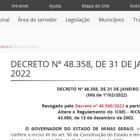
Intranet
Ajuda
Mapa do Site
Aces
ional
Área do servidor
Legislação
Municípios
Tr
retos
>
Decretos 2022
DECRETO Nº 48.358, DE 31 DE 
2022
DECRETO Nº 48.358, DE 31 DE JANEIRO
(MG de 1º/02/2022)
Revogado pelo
Decreto nº 48.590/2023
a parti
Altera o Regulamento do ICMS - RICM
43.080, de 13 de dezembro de 2002.
O GOVERNADOR DO ESTADO DE MINAS GERAIS
, 
confere o inciso VII do art. 90 da Constituição do Estado e te