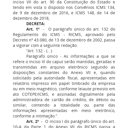
inciso VII do art. 90 da Constituição do Estado e
tendo em vista o disposto nos Convênios ICMS 134,
de 9 de dezembro de 2016, e ICMS 148, de 14 de
dezembro de 2018,
DECRETA:
Art. 1º
- O parágrafo único do art. 132 do
Regulamento do ICMS - RICMS, aprovado pelo
Decreto nº 43.080, de 13 de dezembro de 2002, passa
a vigorar com a seguinte redação:
“Art. 132 - (...)
Parágrafo único - As informações a que se
refere o inciso III do caput serão mantidas, geradas e
transmitidas em arquivo eletrônico segundo as
disposições constantes do Anexo VII e, quando
solicitado pela autoridade fiscal, apresentadas em
relatório impresso em papel timbrado da empresa
ou em meio magnético, conforme leiaute previsto em
ato COTEPE/ICMS, e assinadas digitalmente pela
administradora de cartão de crédito, de débito ou
similar, contendo a totalidade ou parte das
informações apresentadas em meio eletrônico,
conforme a intimação.”.
Art. 2º
- O inciso I do parágrafo único do art.
10-A da Parte 1 do Anexo VII do RICMS passa a