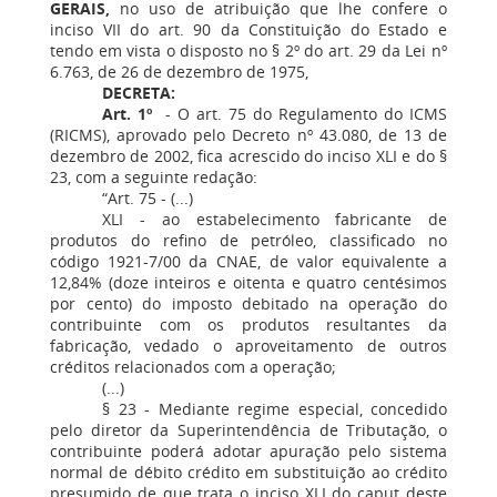
GERAIS,
no uso de atribuição que lhe confere o
inciso VII do art. 90 da Constituição do Estado e
tendo em vista o disposto no § 2º do art. 29 da Lei nº
6.763, de 26 de dezembro de 1975,
DECRETA:
Art. 1º
- O art. 75 do Regulamento do ICMS
(RICMS), aprovado pelo Decreto nº 43.080, de 13 de
dezembro de 2002, fica acrescido do inciso XLI e do §
23, com a seguinte redação:
“Art. 75 - (...)
XLI - ao estabelecimento fabricante de
produtos do refino de petróleo, classificado no
código 1921-7/00 da CNAE, de valor equivalente a
12,84% (doze inteiros e oitenta e quatro centésimos
por cento) do imposto debitado na operação do
contribuinte com os produtos resultantes da
fabricação, vedado o aproveitamento de outros
créditos relacionados com a operação;
(...)
§ 23 - Mediante regime especial, concedido
pelo diretor da Superintendência de Tributação, o
contribuinte poderá adotar apuração pelo sistema
normal de débito crédito em substituição ao crédito
presumido de que trata o inciso XLI do caput deste