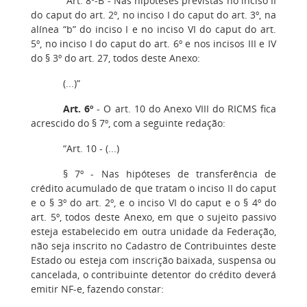
“Art. 8º-B - Nas hipóteses previstas no inciso II
do caput do art. 2º, no inciso I do caput do art. 3º, na
alínea “b” do inciso I e no inciso VI do caput do art.
5º, no inciso I do caput do art. 6º e nos incisos III e IV
do § 3º do art. 27, todos deste Anexo:
(...)”
Art. 6º
- O art. 10 do Anexo VIII do RICMS fica
acrescido do § 7º, com a seguinte redação:
“Art. 10 - (...)
§ 7º - Nas hipóteses de transferência de
crédito acumulado de que tratam o inciso II do caput
e o § 3º do art. 2º, e o inciso VI do caput e o § 4º do
art. 5º, todos deste Anexo, em que o sujeito passivo
esteja estabelecido em outra unidade da Federação,
não seja inscrito no Cadastro de Contribuintes deste
Estado ou esteja com inscrição baixada, suspensa ou
cancelada, o contribuinte detentor do crédito deverá
emitir NF-e, fazendo constar: