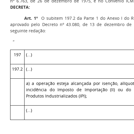
nº 6.763, de 26 de dezembro de 1975, e no Convênio ICM
DECRETA:
Art. 1º
O subitem 197.2 da Parte 1 do Anexo I do R
aprovado pelo Decreto nº 43.080, de 13 de dezembro de 
seguinte redação:
“
197
(...)
197.2
(...)
a) a operação esteja alcançada por isenção, alíqu
incidência do Imposto de Importação (II) ou do
Produtos Industrializados (IPI);
(...)