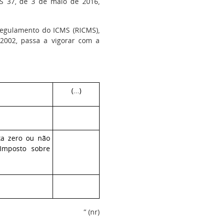
S 37, de 3 de maio de 2016,
egulamento do ICMS (RICMS),
2002, passa a vigorar com a
(...)
ota zero ou não
 Imposto sobre
” (nr)