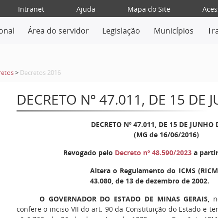
Intranet
Ajuda
Mapa do Site
Aces
ional
Área do servidor
Legislação
Municípios
Tr
retos
>
Decretos 2016
DECRETO Nº 47.011, DE 15 DE 
DECRETO Nº 47.011, DE 15 DE JUNHO 
(MG de 16/06/2016)
Revogado pelo
Decreto nº 48.590/2023
a parti
Altera o Regulamento do ICMS (RICMS
43.080, de 13 de dezembro de 2002.
O GOVERNADOR DO ESTADO DE MINAS GERAIS
, 
confere o inciso VII do art. 90 da Constituição do Estado e t