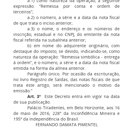
a.1) como natureza da operação, a seguinte
expressão: “Remessa por conta e ordem de
terceiros”;
a.2) o número, a série e a data da nota fiscal
de que trata o inciso anterior;
a.3) o nome, o endereço e os números de
inscrição, estadual e no CNPJ, do emitente da nota
fiscal referida na subalínea anterior;
b) em nome do adquirente originário, com
destaque do imposto, se devido, indicando-se, como
natureza da operação: “Remessa simbólica - entrega
à ordem”, e o número, a série e a data da nota fiscal
emitida na forma da alínea anterior.
Parágrafo único. Por ocasião da escrituração,
no livro Registro de Saídas, das notas fiscais de que
trata este artigo, será mencionado o motivo da
emissão.”
Art. 3º
Este Decreto entra em vigor na data
de sua publicação.
Palácio Tiradentes, em Belo Horizonte, aos 16
de maio de 2016; 228° da Inconfidência Mineira e
195º da Independência do Brasil.
FERNANDO DAMATA PIMENTEL