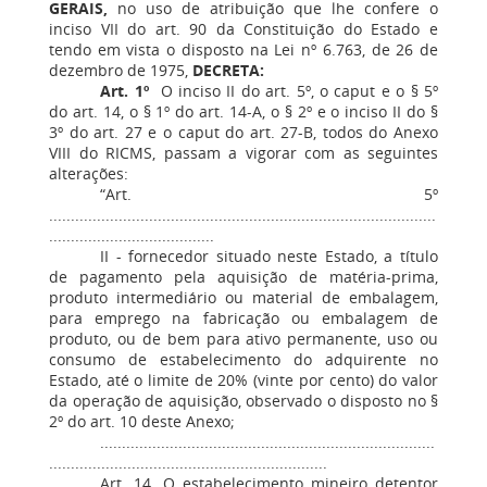
GERAIS,
no uso de atribuição que lhe confere o
inciso VII do art. 90 da Constituição do Estado e
tendo em vista o disposto na Lei nº 6.763, de 26 de
dezembro de 1975,
DECRETA:
Art. 1º
O inciso II do art. 5º, o caput e o § 5º
do art. 14, o § 1º do art. 14-A, o § 2º e o inciso II do §
3º do art. 27 e o caput do art. 27-B, todos do Anexo
VIII do RICMS, passam a vigorar com as seguintes
alterações:
“Art. 5º
.........................................................................................
......................................
II - fornecedor situado neste Estado, a título
de pagamento pela aquisição de matéria-prima,
produto intermediário ou material de embalagem,
para emprego na fabricação ou embalagem de
produto, ou de bem para ativo permanente, uso ou
consumo de estabelecimento do adquirente no
Estado, até o limite de 20% (vinte por cento) do valor
da operação de aquisição, observado o disposto no §
2º do art. 10 deste Anexo;
.............................................................................
................................................................
Art. 14. O estabelecimento mineiro detentor