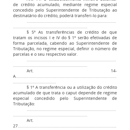
de crédito acumulado, mediante regime especial
concedido pelo Superintendente de Tributação ao
destinatário do crédito, poderá transferi-lo para:
.............................................................................
................................................................
§ 5º As transferências de crédito de que
tratam os incisos I e IV do § 1º serão efetivadas de
forma parcelada, cabendo ao Superintendente de
Tributação, no regime especial, definir o número de
parcelas e o seu respectivo valor.
.............................................................................
................................................................
Art. 14-
A.......................................................................................
.....................................
§ 1º A transferência ou a utilização do crédito
acumulado de que trata o caput depende de regime
especial concedido pelo Superintendente de
Tributação:
.............................................................................
................................................................
Art.
27.....................................................................................