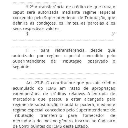
...........................................
§ 2º A transferência de crédito de que trata o
caput será autorizada mediante regime especial
concedido pelo Superintendente de Tributação, que
definirá as condições, os limites, as parcelas e os
seus respectivos valores.
§ 3º
.........................................................................................
............................................
II - para retransferência, desde que
autorizado por regime especial concedido pelo
Superintendente de Tributação, observado o
seguinte:
.............................................................................
................................................................
Art. 27-B. O contribuinte que possuir crédito
acumulado do ICMS em razão de apropriação
extemporânea de créditos relativos à entrada de
mercadoria que passou a estar alcançada pelo
regime de substituição tributária poderá, mediante
regime especial concedido pelo Superintendente de
Tributação, transferi-lo para fornecedor de
mercadoria do mesmo gênero, inscrito no Cadastro
de Contribuintes do ICMS deste Estado.