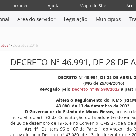
Intranet
Ajuda
Mapa do Site
Aces
ional
Área do servidor
Legislação
Municípios
Tr
retos
>
Decretos 2016
DECRETO Nº 46.991, DE 28 DE 
DECRETO Nº 46.991, DE 28 DE ABRIL 
(MG de 29/04/2016)
Revogado pelo
Decreto nº 48.590/2023
a parti
Altera o Regulamento do ICMS (RICMS
43.080, de 13 de dezembro de 2002.
O Governador do Estado de Minas Gerais
, no uso d
inciso VII do art. 90 da Constituição do Estado e tendo em vi
de 26 de dezembro de 1975, e no Convênio ICMS 27, de 8 de a
Art. 1º
Os itens 96 e 107 da Parte 1 do Anexo I do 
aprovado pelo Decreto nº 43.080, de 13 de dezembro de 2