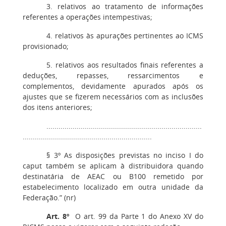
3. relativos ao tratamento de informações
referentes a operações intempestivas;
4. relativos às apurações pertinentes ao ICMS
provisionado;
5. relativos aos resultados finais referentes a
deduções, repasses, ressarcimentos e
complementos, devidamente apurados após os
ajustes que se fizerem necessários com as inclusões
dos itens anteriores;
.............................................................................
................................................................
§ 3º As disposições previstas no inciso I do
caput também se aplicam à distribuidora quando
destinatária de AEAC ou B100 remetido por
estabelecimento localizado em outra unidade da
Federação.” (nr)
Art. 8º
O art. 99 da Parte 1 do Anexo XV do