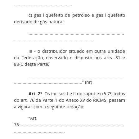
...............................................
c) gás liquefeito de petróleo e gás liquefeito
derivado de gás natural;
.............................................................................
................................................................
III - o distribuidor situado em outra unidade
da Federação, observado o disposto nos arts. 81 e
88-C desta Parte;
.............................................................................
.......................................................” (nr)
Art. 2º
Os incisos I e II do caput e o § 7º, todos
do art. 76 da Parte 1 do Anexo XV do RICMS, passam
a vigorar com a seguinte redação:
“Art.
76.....................................................................................
.........................................