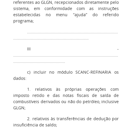
referentes ao GLGN, recepcionados diretamente pelo
sistema, em conformidade com as instruções
estabelecidas no menu “ajuda” do referido
programa;
.............................................................................
................................................................
III -
.........................................................................................
............................................
c) incluir no módulo SCANC-REFINARIA os
dados:
1. relativos às próprias operações com
imposto retido e das notas fiscais de saída de
combustíveis derivados ou não do petróleo, inclusive
GLGN;
2. relativos às transferências de dedução por
insuficiência de saldo;