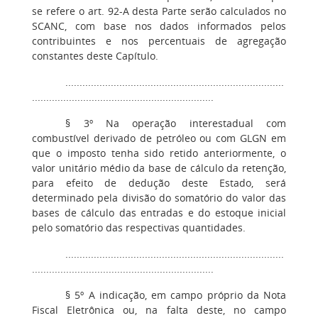
se refere o art. 92-A desta Parte serão calculados no
SCANC, com base nos dados informados pelos
contribuintes e nos percentuais de agregação
constantes deste Capítulo.
.............................................................................
................................................................
§ 3º Na operação interestadual com
combustível derivado de petróleo ou com GLGN em
que o imposto tenha sido retido anteriormente, o
valor unitário médio da base de cálculo da retenção,
para efeito de dedução deste Estado, será
determinado pela divisão do somatório do valor das
bases de cálculo das entradas e do estoque inicial
pelo somatório das respectivas quantidades.
.............................................................................
................................................................
§ 5º A indicação, em campo próprio da Nota
Fiscal Eletrônica ou, na falta deste, no campo