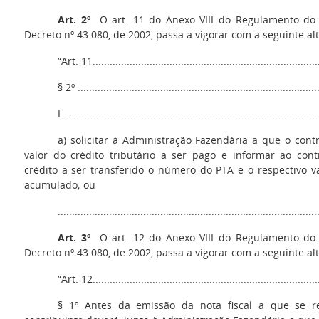
Art. 2º
O art. 11 do Anexo VIII do Regulamento do 
Decreto nº 43.080, de 2002, passa a vigorar com a seguinte al
“Art. 11................................................................................
§ 2º .....................................................................................
I - .......................................................................................
a) solicitar à Administração Fazendária a que o contri
valor do crédito tributário a ser pago e informar ao cont
crédito a ser transferido o número do PTA e o respectivo v
acumulado; ou
..........................................................................................
Art. 3º
O art. 12 do Anexo VIII do Regulamento do 
Decreto nº 43.080, de 2002, passa a vigorar com a seguinte al
“Art. 12................................................................................
§ 1º Antes da emissão da nota fiscal a que se re