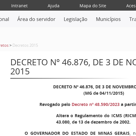
Intranet
Ajuda
Mapa do Site
Aces
ional
Área do servidor
Legislação
Municípios
Tr
retos
>
Decretos 2015
DECRETO Nº 46.876, DE 3 DE 
2015
DECRETO Nº 46.876, DE 3 DE NOVEMBRO
(MG de 04/11/2015)
Revogado pelo
Decreto nº 48.590/2023
a parti
Altera o Regulamento do ICMS (RICMS
43.080, de 13 de dezembro de 2002.
O GOVERNADOR DO ESTADO DE MINAS GERAIS
, 