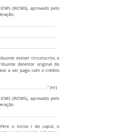
ICMS (RICMS), aprovado pelo
teração:
..............................................
................................................
.................................................
buinte estiver circunscrito, o
ribuinte detentor original do
alor a ser pago com o crédito
..........................................” (nr)
ICMS (RICMS), aprovado pelo
teração:
..............................................
fere o inciso I do caput, o