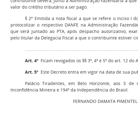
contribuinte deverá, junto à Administração Fazendária a que es
valor do crédito tributário a ser pago.
§ 2º Emitida a nota fiscal a que se refere o inciso I 
protocolizar o respectivo DANFE na Administração Fazendári
que será juntado ao PTA, após despacho autorizativo, ex
pelo titular da Delegacia Fiscal a que o contribuinte estiver ci
..........................................................................................
Art. 4º
Ficam revogados os §§ 3º, 4º e 5º do art. 12 do 
Art. 5º
Este Decreto entra em vigor na data de sua pub
Palácio Tiradentes, em Belo Horizonte, aos 3 de
Inconfidência Mineira e 194º da Independência do Brasil.
FERNANDO DAMATA PIMENTEL