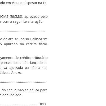
endo em vista o disposto na Lei
ICMS (RICMS), aprovado pelo
r com a seguinte alteração:
...............................................
do art. 4º, inciso I, alínea “b”
apurado na escrita fiscal,
agamento de crédito tributário
, parcelado ou não, lançado ou
tiva, ajuizada ou não a sua
-B deste Anexo.
..................................................
I, do caput, não se aplica para
e denunciado:
..........................................” (nr)