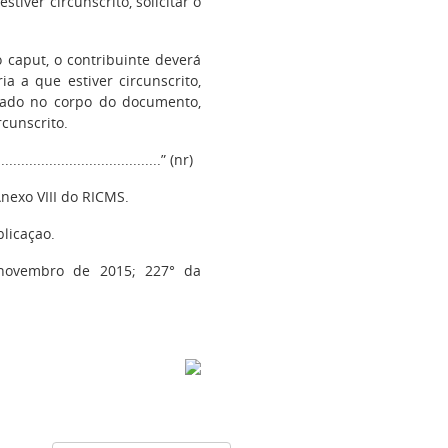
tiver circunscrito, solicitar o
do caput, o contribuinte deverá
a a que estiver circunscrito,
arado no corpo do documento,
rcunscrito.
..........................................” (nr)
Anexo VIII do RICMS.
licaçao.
 novembro de 2015; 227° da