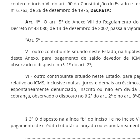
confere o inciso VII do art. 90 da Constituição do Estado e t
nº 6.763, de 26 de dezembro de 1975,
DECRETA:
Art. 1º
O art. 5° do Anexo VIII do Regulamento do 
Decreto nº 43.080, de 13 de dezembro de 2002, passa a vigora
“Art. 5º ................................................................................
V - outro contribuinte situado neste Estado, na hipótese 
deste Anexo, para pagamento de saldo devedor de ICMS 
observado o disposto no § 1º do art. 2º;
VI - outro contribuinte situado neste Estado, para p
relativo ao ICMS, inclusive multas, juros e demais acréscimos
espontaneamente denunciado, inscrito ou não em dívida a
cobrança, observado o disposto no § 2º do art. 2º e no art. 8º
...........................................................................................
§ 3º O disposto na alínea “b” do inciso I e no inciso V
pagamento de crédito tributário lançado ou espontaneament
..........................................................................................