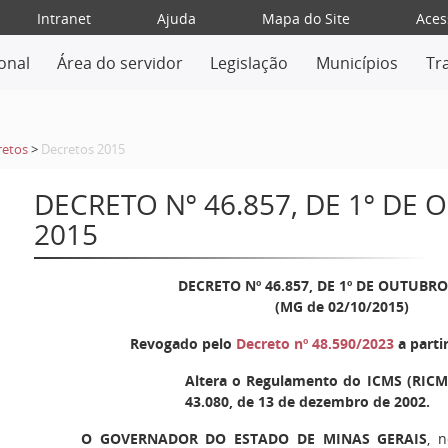
Intranet
Ajuda
Mapa do Site
Aces
ional
Área do servidor
Legislação
Municípios
Tr
retos
>
Decretos 2015
DECRETO Nº 46.857, DE 1º DE
2015
DECRETO Nº 46.857, DE 1º DE OUTUBRO
(MG de 02/10/2015)
Revogado pelo
Decreto nº 48.590/2023
a parti
Altera o Regulamento do ICMS (RICMS
43.080, de 13 de dezembro de 2002.
O GOVERNADOR DO ESTADO DE MINAS GERAIS
, 