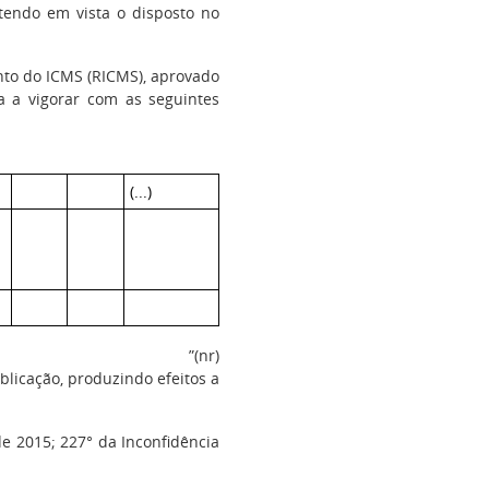
 tendo em vista o disposto no
to do ICMS (RICMS), aprovado
a a vigorar com as seguintes
(...)
”(nr)
licação, produzindo efeitos a
de 2015; 227° da Inconfidência