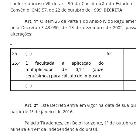
confere o inciso VII do art. 90 da Constituição do Estado e
Convênio ICMS 57, de 22 de outubro de 1999,
DECRETA:
Art. 1º
O item 25 da Parte 1 do Anexo IV do Regulamen
pelo Decreto nº 43.080, de 13 de dezembro de 2002, pass
alterações:
“
25
(...)
52
25.4
É facultada a aplicação do
multiplicador de 0,12 (doze
centésimos) para cálculo do imposto.
(...)
Art. 2º
Este Decreto entra em vigor na data de sua pub
partir de 1º de janeiro de 2016.
Palácio Tiradentes, em Belo Horizonte, 1º de outubro 
Mineira e 194º da Independência do Brasil.