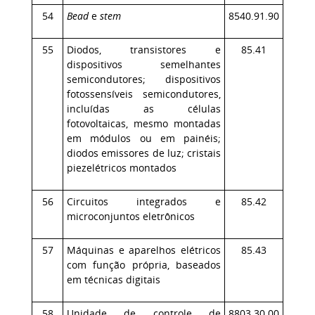
54
Bead
e
stem
8540.91.90
55
Diodos, transistores e
85.41
dispositivos semelhantes
semicondutores; dispositivos
fotossensíveis semicondutores,
incluídas as células
fotovoltaicas, mesmo montadas
em módulos ou em painéis;
diodos emissores de luz; cristais
piezelétricos montados
56
Circuitos integrados e
85.42
microconjuntos eletrônicos
57
Máquinas e aparelhos elétricos
85.43
com função própria, baseados
em técnicas digitais
58
Unidade de controle de
8803.30.00