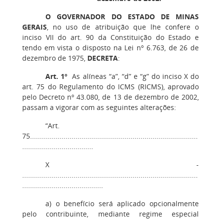
O GOVERNADOR DO ESTADO DE MINAS
GERAIS
, no uso de atribuição que lhe confere o
inciso VII do art. 90 da Constituição do Estado e
tendo em vista o disposto na Lei nº 6.763, de 26 de
dezembro de 1975,
DECRETA
:
Art. 1º
As alíneas “a”, “d” e “g” do inciso X do
art. 75 do Regulamento do ICMS (RICMS), aprovado
pelo Decreto nº 43.080, de 13 de dezembro de 2002,
passam a vigorar com as seguintes alterações:
“Art.
75.....................................................................................
....................................
X -
.........................................................................................
.........................................
a) o benefício será aplicado opcionalmente
pelo contribuinte, mediante regime especial