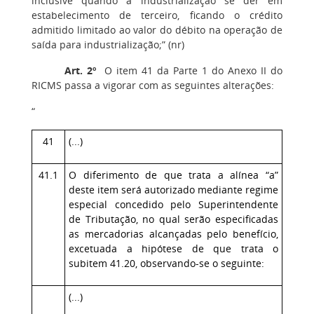
inclusive quando a industrialização se der em
estabelecimento de terceiro, ficando o crédito
admitido limitado ao valor do débito na operação de
saída para industrialização;” (nr)
Art. 2º
O item 41 da Parte 1 do Anexo II do
RICMS passa a vigorar com as seguintes alterações:
“
41
(...)
41.1
O diferimento de que trata a alínea “a”
deste item será autorizado mediante regime
especial concedido pelo Superintendente
de Tributação, no qual serão especificadas
as mercadorias alcançadas pelo benefício,
excetuada a hipótese de que trata o
subitem 41.20, observando-se o seguinte:
(...)