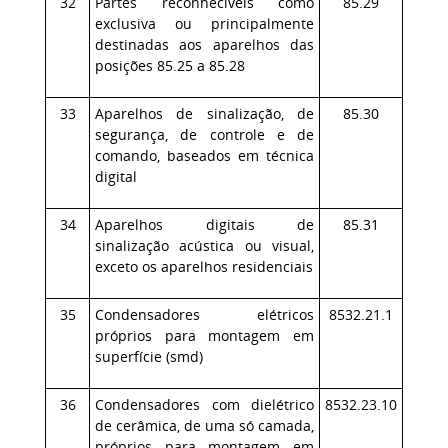
32
Partes reconhecíveis como
85.29
exclusiva ou principalmente
destinadas aos aparelhos das
posições 85.25 a 85.28
33
Aparelhos de sinalização, de
85.30
segurança, de controle e de
comando, baseados em técnica
digital
34
Aparelhos digitais de
85.31
sinalização acústica ou visual,
exceto os aparelhos residenciais
35
Condensadores elétricos
8532.21.1
próprios para montagem em
superfície (smd)
36
Condensadores com dielétrico
8532.23.10
de cerâmica, de uma só camada,
próprios para montagem em