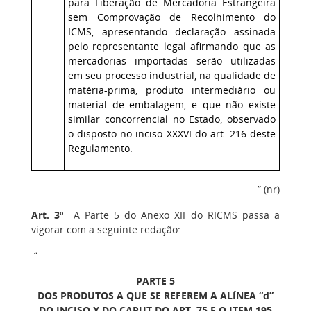
para Liberação de Mercadoria Estrangeira
sem Comprovação de Recolhimento do
ICMS, apresentando declaração assinada
pelo representante legal afirmando que as
mercadorias importadas serão utilizadas
em seu processo industrial, na qualidade de
matéria-prima, produto intermediário ou
material de embalagem, e que não existe
similar concorrencial no Estado, observado
o disposto no inciso XXXVI do art. 216 deste
Regulamento.
” (nr)
Art. 3º
A Parte 5 do Anexo XII do RICMS passa a
vigorar com a seguinte redação:
“
PARTE 5
DOS PRODUTOS A QUE SE REFEREM A ALÍNEA “d”
DO INCISO X DO CAPUT DO ART. 75 E O ITEM 195