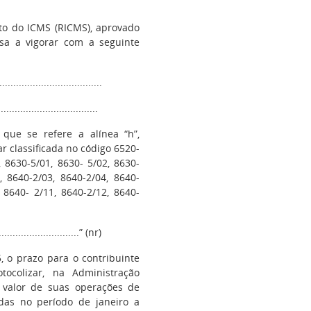
nto do ICMS (RICMS), aprovado
sa a vigorar com a seguinte
....................................
...................................
 que se refere a alínea “h”,
r classificada no código 6520-
, 8630-5/01, 8630- 5/02, 8630-
, 8640-2/03, 8640-2/04, 8640-
, 8640- 2/11, 8640-2/12, 8640-
..............................” (nr)
, o prazo para o contribuinte
tocolizar, na Administração
o valor de suas operações de
ridas no período de janeiro a