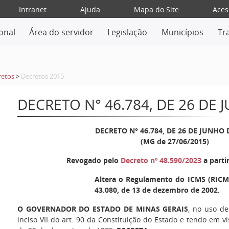
Intranet
Ajuda
Mapa do Site
Aces
ional
Área do servidor
Legislação
Municípios
Tr
retos
>
Decretos 2015
DECRETO N° 46.784, DE 26 DE 
DECRETO N° 46.784, DE 26 DE JUNHO 
(MG de 27/06/2015)
Revogado pelo
Decreto nº 48.590/2023
a parti
Altera o Regulamento do ICMS (RICMS
43.080, de 13 de dezembro de 2002.
O GOVERNADOR DO ESTADO DE MINAS GERAIS
, no uso de
inciso VII do art. 90 da Constituição do Estado e tendo em vi