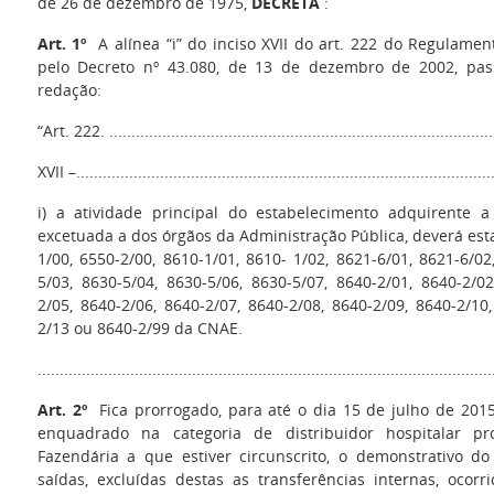
de 26 de dezembro de 1975,
DECRETA
:
Art. 1º
A alínea “i” do inciso XVII do art. 222 do Regulame
pelo Decreto nº 43.080, de 13 de dezembro de 2002, pas
redação:
“Art. 222. ........................................................................................
XVII –...............................................................................................
i) a atividade principal do estabelecimento adquirente a
excetuada a dos órgãos da Administração Pública, deverá esta
1/00, 6550-2/00, 8610-1/01, 8610- 1/02, 8621-6/01, 8621-6/02
5/03, 8630-5/04, 8630-5/06, 8630-5/07, 8640-2/01, 8640-2/02
2/05, 8640-2/06, 8640-2/07, 8640-2/08, 8640-2/09, 8640-2/10
2/13 ou 8640-2/99 da CNAE.
......................................................................................................
Art. 2º
Fica prorrogado, para até o dia 15 de julho de 2015
enquadrado na categoria de distribuidor hospitalar pro
Fazendária a que estiver circunscrito, o demonstrativo d
saídas, excluídas destas as transferências internas, ocor