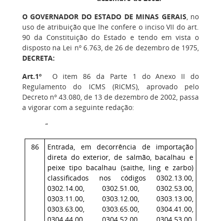
O GOVERNADOR DO ESTADO DE MINAS GERAIS
, no
uso de atribuição que lhe confere o inciso VII do art.
90 da Constituição do Estado e tendo em vista o
disposto na Lei nº 6.763, de 26 de dezembro de 1975,
DECRETA:
Art.1º
O item 86 da Parte 1 do Anexo II do
Regulamento do ICMS (RICMS), aprovado pelo
Decreto nº 43.080, de 13 de dezembro de 2002, passa
a vigorar com a seguinte redação:
“
86
Entrada, em decorrência de importação
direta do exterior, de salmão, bacalhau e
peixe tipo bacalhau (saithe, ling e zarbo)
classificados nos códigos 0302.13.00,
0302.14.00, 0302.51.00, 0302.53.00,
0303.11.00, 0303.12.00, 0303.13.00,
0303.63.00, 0303.65.00, 0304.41.00,
0304.44.00, 0304.52.00, 0304.53.00,