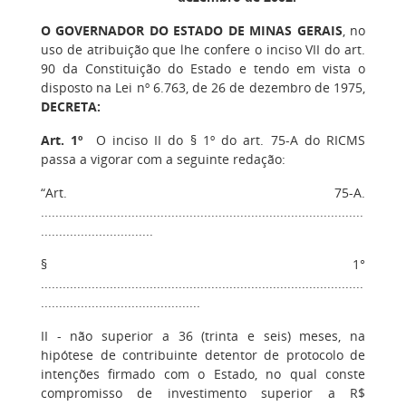
O GOVERNADOR DO ESTADO DE MINAS GERAIS
, no
uso de atribuição que lhe confere o inciso VII do art.
90 da Constituição do Estado e tendo em vista o
disposto na Lei nº 6.763, de 26 de dezembro de 1975,
DECRETA:
Art. 1º
O inciso II do § 1º do art. 75-A do RICMS
passa a vigorar com a seguinte redação:
“Art. 75-A.
.........................................................................................
...............................
§ 1°
.........................................................................................
............................................
II - não superior a 36 (trinta e seis) meses, na
hipótese de contribuinte detentor de protocolo de
intenções firmado com o Estado, no qual conste
compromisso de investimento superior a R$