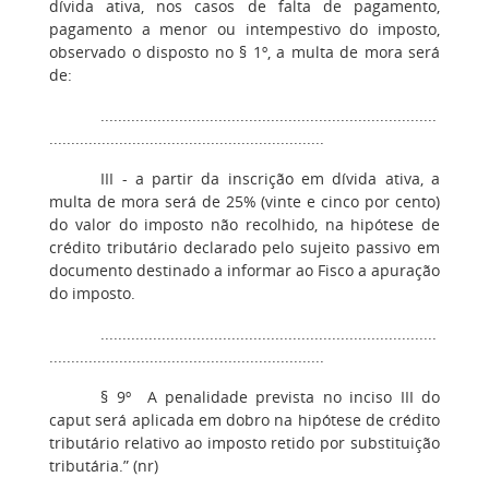
dívida ativa, nos casos de falta de pagamento,
pagamento a menor ou intempestivo do imposto,
observado o disposto no § 1º, a multa de mora será
de:
.............................................................................
...............................................................
III - a partir da inscrição em dívida ativa, a
multa de mora será de 25% (vinte e cinco por cento)
do valor do imposto não recolhido, na hipótese de
crédito tributário declarado pelo sujeito passivo em
documento destinado a informar ao Fisco a apuração
do imposto.
.............................................................................
...............................................................
§ 9º A penalidade prevista no inciso III do
caput será aplicada em dobro na hipótese de crédito
tributário relativo ao imposto retido por substituição
tributária.” (nr)