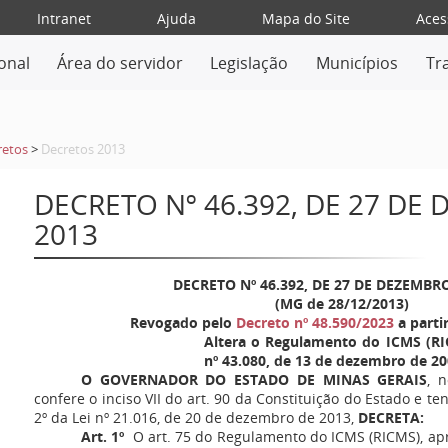
Intranet
Ajuda
Mapa do Site
Aces
ional
Área do servidor
Legislação
Municípios
Tr
retos
>
Decretos 2013
DECRETO Nº 46.392, DE 27 DE
2013
DECRETO Nº 46.392, DE 27 DE DEZEMBR
(MG de 28/12/2013)
Revogado pelo
Decreto nº 48.590/2023
a parti
Altera o Regulamento do ICMS (RI
nº 43.080, de 13 de dezembro de 20
O GOVERNADOR DO ESTADO DE MINAS GERAIS
, 
confere o inciso VII do art. 90 da Constituição do Estado e te
2º da Lei nº 21.016, de 20 de dezembro de 2013,
DECRETA:
Art. 1º
O art. 75 do Regulamento do ICMS (RICMS), apr