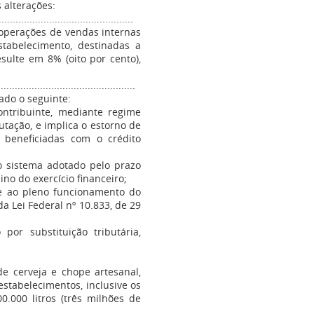
 alterações:
...............................................
s operações de vendas internas
stabelecimento, destinadas a
sulte em 8% (oito por cento),
.................................................
vado o seguinte:
ontribuinte, mediante regime
utação, e implica o estorno de
s beneficiadas com o crédito
no sistema adotado pelo prazo
no do exercício financeiro;
 e ao pleno funcionamento do
 Lei Federal nº 10.833, de 29
por substituição tributária,
e cerveja e chope artesanal,
stabelecimentos, inclusive os
0.000 litros (três milhões de