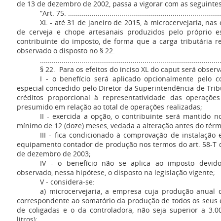
de 13 de dezembro de 2002, passa a vigorar com as seguintes
“Art. 75. ..............................................................................
XL - até 31 de janeiro de 2015, à microcervejaria, na
de cerveja e chope artesanais produzidos pelo próprio e
contribuinte do imposto, de forma que a carga tributária re
observado o disposto no § 22.
...........................................................................................
§ 22. Para os efeitos do inciso XL do caput será obser
I - o benefício será aplicado opcionalmente pelo c
especial concedido pelo Diretor da Superintendência de Trib
créditos proporcional à representatividade das operaçõe
presumido em relação ao total de operações realizadas;
II - exercida a opção, o contribuinte será mantido 
mínimo de 12 (doze) meses, vedada a alteração antes do térmi
III - fica condicionado à comprovação de instalação
equipamento contador de produção nos termos do art. 58-T da
de dezembro de 2003;
IV - o benefício não se aplica ao imposto devido 
observado, nessa hipótese, o disposto na legislação vigente;
V - considera-se:
a) microcervejaria, a empresa cuja produção anual d
correspondente ao somatório da produção de todos os seus e
de coligadas e o da controladora, não seja superior a 3.00
litros);