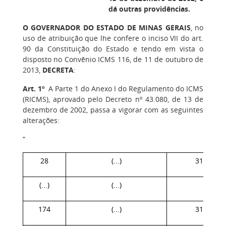
dá outras providências.
O GOVERNADOR DO ESTADO DE MINAS GERAIS
, no
uso de atribuição que lhe confere o inciso VII do art.
90 da Constituição do Estado e tendo em vista o
disposto no Convênio ICMS 116, de 11 de outubro de
2013,
DECRETA
:
Art. 1º
A Parte 1 do Anexo I do Regulamento do ICMS
(RICMS), aprovado pelo Decreto nº 43.080, de 13 de
dezembro de 2002, passa a vigorar com as seguintes
alterações:
“
28
(...)
31/12/20
(...)
(...)
(...)
174
(...)
31/07/20