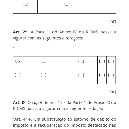
(...)
(...)
(...)
” (nr)
Art. 2º
A Parte 1 do Anexo IV do RICMS passa a
vigorar com as seguintes alterações:
“
65
(...)
(...)
(...)
(...)
(...)
3
(...)
(...)
(...)
(...)
(...)
(...)
” (nr)
Art. 3º
O
caput
do art. 44-F da Parte 1 do Anexo IX do
RICMS passa a vigorar com a seguinte redação:
“Art. 44-F. Em substituição ao estorno de débito do
imposto e à recuperação do imposto destacado nas