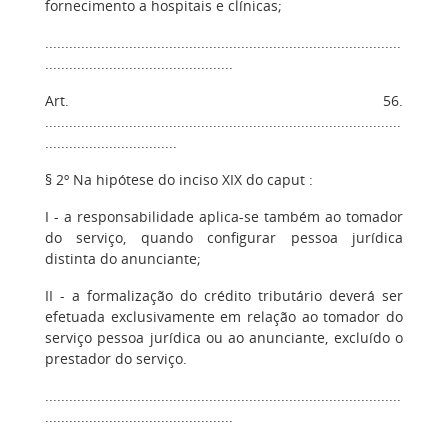
fornecimento a hospitais e clínicas;
.........................................................................................
...............................................
Art. 56.
.........................................................................................
.................................
§ 2º Na hipótese do inciso XIX do caput :
I - a responsabilidade aplica-se também ao tomador
do serviço, quando configurar pessoa jurídica
distinta do anunciante;
II - a formalização do crédito tributário deverá ser
efetuada exclusivamente em relação ao tomador do
serviço pessoa jurídica ou ao anunciante, excluído o
prestador do serviço.
.........................................................................................
...............................................