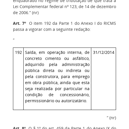
enquadrado no regime de tributação de que trata a
Lei Complementar federal nº 123, de 14 de dezembro
de 2006.” (nr)
Art. 7º
O item 192 da Parte 1 do Anexo I do RICMS
passa a vigorar com a seguinte redação:
“
192
Saída, em operação interna, de
31/12/2014
concreto cimento ou asfáltico,
adquirido pela administração
pública direta ou indireta ou
pela construtora, para emprego
em obra pública, ainda que esta
seja realizada por particular na
condição de concessionário,
permissionário ou autorizatário.
” (nr)
Art. 8º
O § 1º do art. 459 da Parte 1 do Anexo IX do