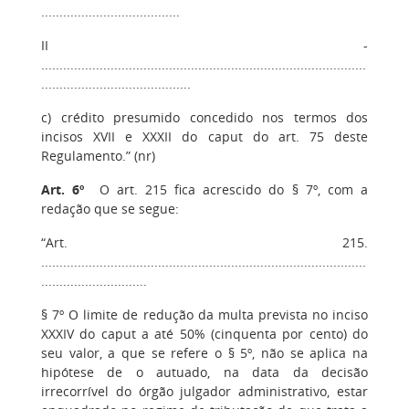
......................................
II -
.........................................................................................
.........................................
c) crédito presumido concedido nos termos dos
incisos XVII e XXXII do caput do art. 75 deste
Regulamento.” (nr)
Art. 6º
O art. 215 fica acrescido do § 7º, com a
redação que se segue:
“Art. 215.
.........................................................................................
.............................
§ 7º O limite de redução da multa prevista no inciso
XXXIV do caput a até 50% (cinquenta por cento) do
seu valor, a que se refere o § 5º, não se aplica na
hipótese de o autuado, na data da decisão
irrecorrível do órgão julgador administrativo, estar