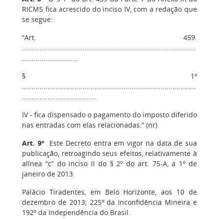
RICMS fica acrescido do inciso IV, com a redação que
se segue:
“Art. 459.
.........................................................................................
.............................
§ 1º
.........................................................................................
......................................
IV - fica dispensado o pagamento do imposto diferido
nas entradas com elas relacionadas.” (nr)
Art. 9º
Este Decreto entra em vigor na data de sua
publicação, retroagindo seus efeitos, relativamente à
alínea “c” do inciso II do § 2º do art. 75-A, a 1º de
janeiro de 2013.
Palácio Tiradentes, em Belo Horizonte, aos 10 de
dezembro de 2013; 225º da Inconfidência Mineira e
192º da Independência do Brasil.