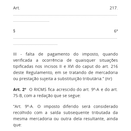
Art. 217.
.........................................................................................
...............................
§ 6º
.........................................................................................
......................................
III - falta de pagamento do imposto, quando
verificada a ocorrência de quaisquer situações
tipificadas nos incisos II e XVI do caput do art. 216
deste Regulamento, em se tratando de mercadoria
ou prestação sujeita a substituição tributária.” (nr)
Art. 2º
O RICMS fica acrescido do art. 9º-A e do art.
75-B, com a redação que se segue:
“Art. 9º-A. O imposto diferido será considerado
recolhido com a saída subsequente tributada da
mesma mercadoria ou outra dela resultante, ainda
que: