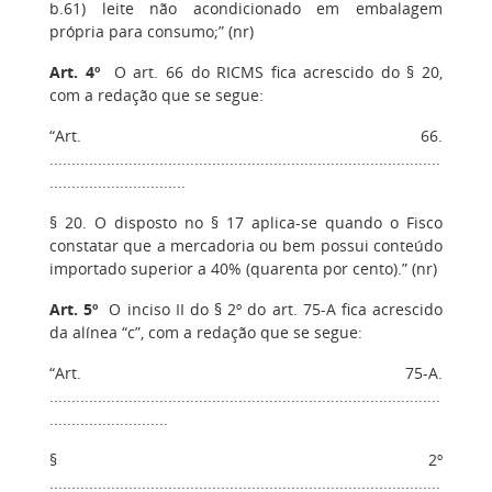
b.61) leite não acondicionado em embalagem
própria para consumo;” (nr)
Art. 4º
O art. 66 do RICMS fica acrescido do § 20,
com a redação que se segue:
“Art. 66.
.........................................................................................
...............................
§ 20. O disposto no § 17 aplica-se quando o Fisco
constatar que a mercadoria ou bem possui conteúdo
importado superior a 40% (quarenta por cento).” (nr)
Art. 5º
O inciso II do § 2º do art. 75-A fica acrescido
da alínea “c”, com a redação que se segue:
“Art. 75-A.
.........................................................................................
...........................
§ 2º
.........................................................................................