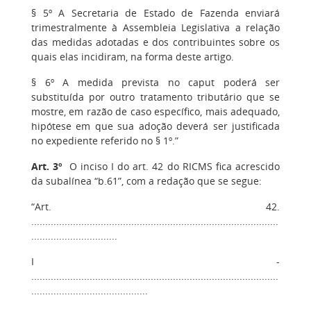
§ 5º A Secretaria de Estado de Fazenda enviará
trimestralmente à Assembleia Legislativa a relação
das medidas adotadas e dos contribuintes sobre os
quais elas incidiram, na forma deste artigo.
§ 6º A medida prevista no caput poderá ser
substituída por outro tratamento tributário que se
mostre, em razão de caso específico, mais adequado,
hipótese em que sua adoção deverá ser justificada
no expediente referido no § 1º.”
Art. 3º
O inciso I do art. 42 do RICMS fica acrescido
da subalínea “b.61”, com a redação que se segue:
“Art. 42.
.........................................................................................
...............................
I -
.........................................................................................
..........................................