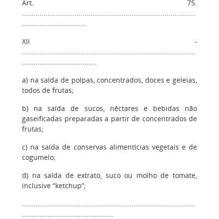
Art. 75.
.........................................................................................
.................................
XII -
.........................................................................................
......................................
a) na saída de polpas, concentrados, doces e geleias,
todos de frutas;
b) na saída de sucos, néctares e bebidas não
gaseificadas preparadas a partir de concentrados de
frutas;
c) na saída de conservas alimentícias vegetais e de
cogumelo;
d) na saída de extrato, suco ou molho de tomate,
inclusive “ketchup”;
.........................................................................................
...............................................