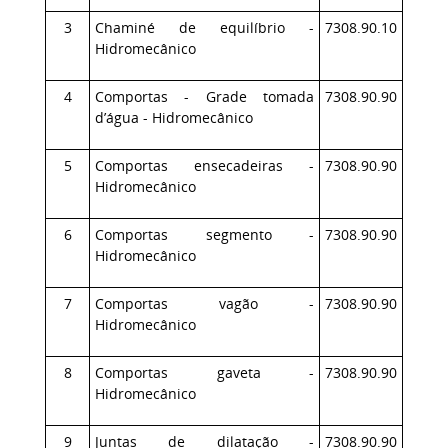
3
Chaminé de equilíbrio -
7308.90.10
Hidromecânico
4
Comportas - Grade tomada
7308.90.90
d’água - Hidromecânico
5
Comportas ensecadeiras -
7308.90.90
Hidromecânico
6
Comportas segmento -
7308.90.90
Hidromecânico
7
Comportas vagão -
7308.90.90
Hidromecânico
8
Comportas gaveta -
7308.90.90
Hidromecânico
9
Juntas de dilatação -
7308.90.90