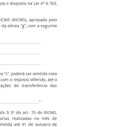
sta o disposto na Lei nº 6.763,
ICMS (RICMS), aprovado pelo
 da alínea “g”, com a seguinte
...................................
...................................
....................................
ea “c”, poderá ser emitida nota
s com o imposto diferido, até o
ções de transferência das
...................................”
 do § 3º do art. 75 do RICMS,
dorias realizadas no mês de
mitida até 31 de outubro de