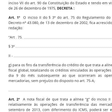
inciso VII do art. 90 da Constituição do Estado e tendo em vi
de 26 de dezembro de 1975,
DECRETA :
Art. 1º
O inciso II do § 3º do art. 75 do Regulamento do 
Decreto nº 43.080, de 13 de dezembro de 2002, fica acrescido
redação:
“Art . 75. .........................................................................................
§ 3º .................................................................................................
II - ..................................................................................................
g) para os fins da transferência do crédito de que trata a alín
fiscal global, totalizando os créditos vinculados às operaçõe
dia 9 do mês subsequente ao que ocorreram as opera
mercadorias, sem prejuízo do disposto no art. 75-A;
.......................................................................................................
Art. 2º
A nota fiscal de que trata a alínea “g” do inciso II
relativamente às operações de transferência das merca
setembro de 2013, com diferimento do ICMS, poderá ser e