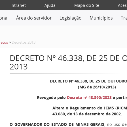
Intranet
Ajuda
Mapa do Site
Aces
ional
Área do servidor
Legislação
Municípios
Tr
retos
>
Decretos 2013
DECRETO Nº 46.338, DE 25 DE
2013
DECRETO Nº 46.338, DE 25 DE OUTUBRO
(MG de 26/10/2013)
Revogado pelo
Decreto nº 48.590/2023
a parti
Altera o Regulamento do ICMS (RICMS
43.080, de 13 de dezembro de 2002.
O GOVERNADOR DO ESTADO DE MINAS GERAIS
, no uso de