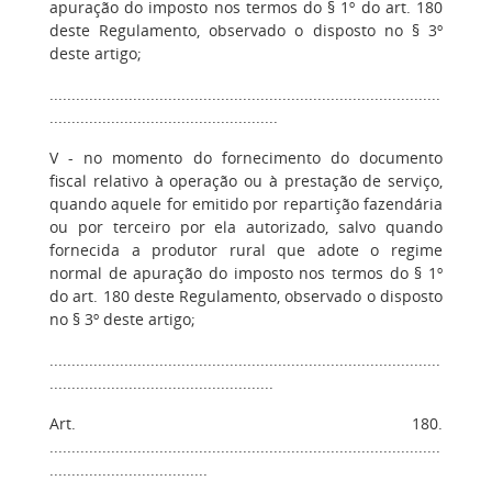
apuração do imposto nos termos do § 1º do art. 180
deste Regulamento, observado o disposto no § 3º
deste artigo;
.........................................................................................
....................................................
V - no momento do fornecimento do documento
fiscal relativo à operação ou à prestação de serviço,
quando aquele for emitido por repartição fazendária
ou por terceiro por ela autorizado, salvo quando
fornecida a produtor rural que adote o regime
normal de apuração do imposto nos termos do § 1º
do art. 180 deste Regulamento, observado o disposto
no § 3º deste artigo;
.........................................................................................
...................................................
Art. 180.
.........................................................................................
....................................