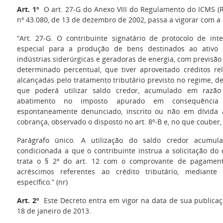
Art. 1º
O art. 27-G do Anexo VIII do Regulamento do ICMS (R
nº 43.080, de 13 de dezembro de 2002, passa a vigorar com a
“Art. 27-G. O contribuinte signatário de protocolo de in
especial para a produção de bens destinados ao ativo 
indústrias siderúrgicas e geradoras de energia, com previsão 
determinado percentual, que tiver aproveitado créditos r
alcançadas pelo tratamento tributário previsto no regime, d
que poderá utilizar saldo credor, acumulado em razão
abatimento no imposto apurado em consequência
espontaneamente denunciado, inscrito ou não em dívida a
cobrança, observado o disposto no art. 8º-B e, no que couber, 
Parágrafo único. A utilização do saldo credor acumula
condicionada a que o contribuinte instrua a solicitação do
trata o § 2º do art. 12 com o comprovante de pagament
acréscimos referentes ao crédito tributário, mediant
específico.” (nr)
Art. 2º
Este Decreto entra em vigor na data de sua publicaçã
18 de janeiro de 2013.