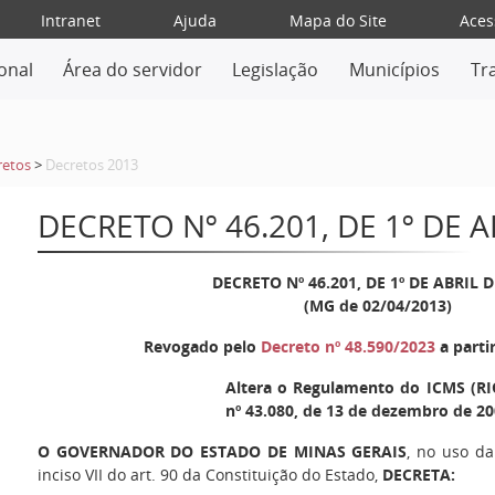
Intranet
Ajuda
Mapa do Site
Aces
ional
Área do servidor
Legislação
Municípios
Tr
retos
>
Decretos 2013
DECRETO Nº 46.201, DE 1º DE A
DECRETO Nº 46.201, DE 1º DE ABRIL D
(MG de 02/04/2013)
Revogado pelo
Decreto nº 48.590/2023
a parti
Altera o Regulamento do ICMS (RI
nº 43.080, de 13 de dezembro de 20
O GOVERNADOR DO ESTADO DE MINAS GERAIS
, no uso da
inciso VII do art. 90 da Constituição do Estado,
DECRETA: