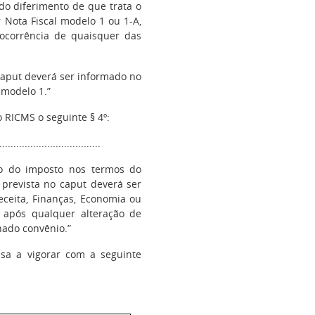
do diferimento de que trata o
 Nota Fiscal modelo 1 ou 1-A,
ocorrência de quaisquer das
caput deverá ser informado no
modelo 1.”
 RICMS o seguinte § 4º:
...................................
ão do imposto nos termos do
prevista no caput deverá ser
eceita, Finanças, Economia ou
 após qualquer alteração de
nado convênio.”
a a vigorar com a seguinte