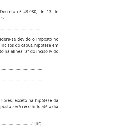
ecreto nº 43.080, de 13 de
es:
...................................
sidera-se devido o imposto no
incisos do caput, hipótese em
o na alínea “a” do inciso IV do
.....................................
....................................
...................................
riores, exceto na hipótese da
mposto será recolhido até o dia
.............................” (nr)