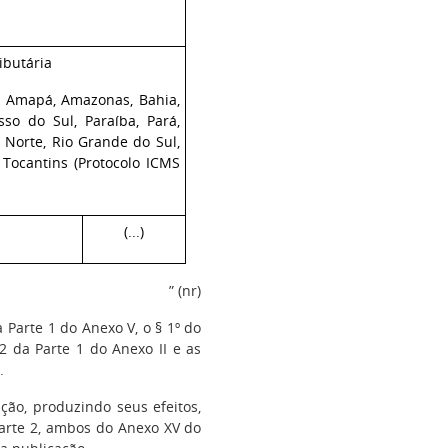
ibutária
, Amapá, Amazonas, Bahia,
sso do Sul, Paraíba, Pará,
 Norte, Rio Grande do Sul,
 Tocantins
(Protocolo ICMS
(...)
” (nr)
 Parte 1 do Anexo V, o § 1º do
12 da Parte 1 do Anexo II e as
.
ão, produzindo seus efeitos,
 Parte 2, ambos do Anexo XV do