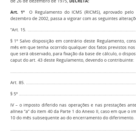
de 26 de dezembro de 1975,
DECRETA:
Art. 1º
O Regulamento do ICMS (RICMS), aprovado pelo D
dezembro de 2002, passa a vigorar com as seguintes alteraçõ
“Art. 15. ..........................................................................................
§ 1º Salvo disposição em contrário deste Regulamento, con
mês em que tenha ocorrido qualquer dos fatos previstos nos 
que será observado, para fixação da base de cálculo, o dispost
caput do art. 43 deste Regulamento, devendo o contribuinte:
.......................................................................................................
Art. 85. ...........................................................................................
§ 5º .................................................................................................
IV – o imposto diferido nas operações e nas prestações ante
alínea “a” do item 40 da Parte 1 do Anexo II, caso em que o i
10 do mês subsequente ao do encerramento do diferimento.
......................................................................................................