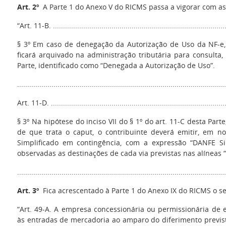
Art. 2º
A Parte 1 do Anexo V do RICMS passa a vigorar com as 
“Art. 11-B. .......................................................................................
§ 3º Em caso de denegação da Autorização de Uso da NF-e, 
ficará arquivado na administração tributária para consulta,
Parte, identificado como “Denegada a Autorização de Uso”.
.......................................................................................................
Art. 11-D. ........................................................................................
§ 3º Na hipótese do inciso VII do § 1º do art. 11-C desta Par
de que trata o caput, o contribuinte deverá emitir, em 
Simplificado em contingência, com a expressão “DANFE Si
observadas as destinações de cada via previstas nas alíneas “b”
......................................................................................................
Art. 3º
Fica acrescentado à Parte 1 do Anexo IX do RICMS o seg
“Art. 49-A. A empresa concessionária ou permissionária de e
às entradas de mercadoria ao amparo do diferimento previst