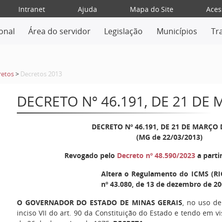
Intranet
Ajuda
Mapa do Site
Aces
ional
Área do servidor
Legislação
Municípios
Tr
retos
>
Decretos 2013
DECRETO Nº 46.191, DE 21 DE
DECRETO Nº 46.191, DE 21 DE MARÇO 
(MG de 22/03/2013)
Revogado pelo
Decreto nº 48.590/2023
a parti
Altera o Regulamento do ICMS (RI
nº 43.080, de 13 de dezembro de 20
O GOVERNADOR DO ESTADO DE MINAS GERAIS
, no uso de
inciso VII do art. 90 da Constituição do Estado e tendo em vi