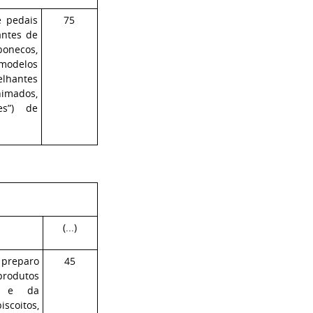
de pedais
75
antes de
onecos,
 modelos
lhantes
nimados,
es”) de
(...)
 preparo
45
produtos
ia e da
scoitos,