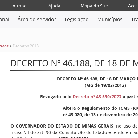
Intranet
Ajuda
Mapa do Site
Aces
ional
Área do servidor
Legislação
Municípios
Tr
retos
>
Decretos 2013
DECRETO Nº 46.188, DE 18 DE
DECRETO Nº 46.188, DE 18 DE MARÇO 
(MG de 19/03/2013)
Revogado pelo
Decreto nº 48.590/2023
a parti
Altera o Regulamento do ICMS (RI
nº 43.080, de 13 de dezembro de 20
O GOVERNADOR DO ESTADO DE MINAS GERAIS
, no uso de
inciso VII do art. 90 da Constituição do Estado e tendo em vi