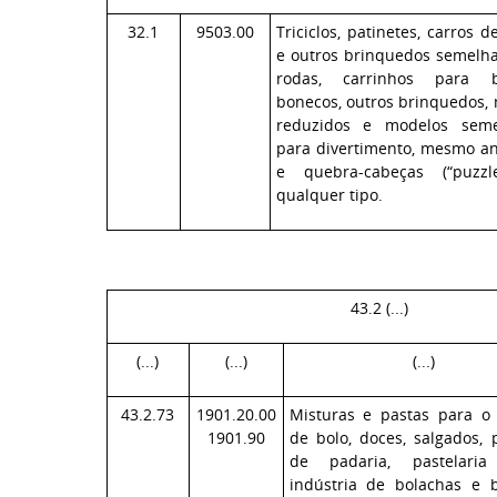
32.1
9503.00
Triciclos, patinetes, carros 
e outros brinquedos semelh
rodas, carrinhos para b
bonecos, outros brinquedos,
reduzidos e modelos seme
para divertimento, mesmo a
e quebra-cabeças (“puzzl
qualquer tipo.
43.2 (...)
(...)
(...)
(...)
43.2.73
1901.20.00
Misturas e pastas para o
1901.90
de bolo, doces, salgados, 
de padaria, pastelar
indústria de bolachas e bi