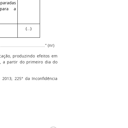
eparadas
para a
(...)
.........................................” (nr)
ação, produzindo efeitos em
 a partir do primeiro dia do
 2013; 225° da Inconfidência