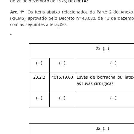
de 26 de dezembro de 1975,
DECRETA:
Art. 1º
Os itens abaixo relacionados da Parte 2 do Anex
(RICMS), aprovado pelo Decreto nº 43.080, de 13 de dezemb
com as seguintes alterações:
“
23. (...)
(...)
(...)
(...)
23.2.2
4015.19.00
Luvas de borracha ou látex
as luvas cirúrgicas
(...)
(...)
(...)
32. (...)