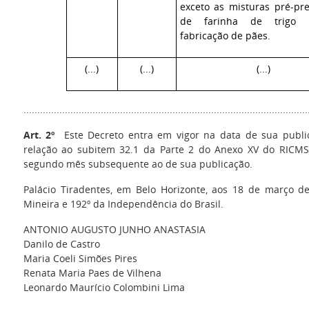
exceto as misturas pré-pr
de farinha de trigo 
fabricação
de pães.
(...)
(...)
(...)
......................................................................................................
Art. 2º
Este Decreto entra em vigor na data de sua public
relação ao subitem 32.1 da Parte 2 do Anexo XV do RICMS,
segundo mês subsequente ao de sua publicação.
Palácio Tiradentes, em Belo Horizonte, aos 18 de março de
Mineira e 192º da Independência do Brasil.
ANTONIO AUGUSTO JUNHO ANASTASIA
Danilo de Castro
Maria Coeli Simões Pires
Renata Maria Paes de Vilhena
Leonardo Maurício Colombini Lima