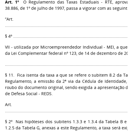
Art. 1º
O Regulamento das Taxas Estaduais - RTE, aprovado
38.886, de 1º de julho de 1997, passa a vigorar com as seguintes
“Art. 
...........................................................................................................
§ 4º .....................................................................................................
VII - utilizada por Microempreendedor Individual - MEI, a que se
da Lei Complementar federal nº 123, de 14 de dezembro de 200
...........................................................................................................
§ 11. Fica isenta da taxa a que se refere o subitem 8.2 da Tab
Regulamento, a emissão da 2ª via da Cédula de Identidade, 
roubo do documento original, sendo exigida a apresentação do 
de Defesa Social - REDS.
Art. 2
...........................................................................................................
§ 2º Nas hipóteses dos subitens 1.3.3 e 1.3.4 da Tabela B e do
1.2.5 da Tabela G, anexas a este Regulamento, a taxa será exig