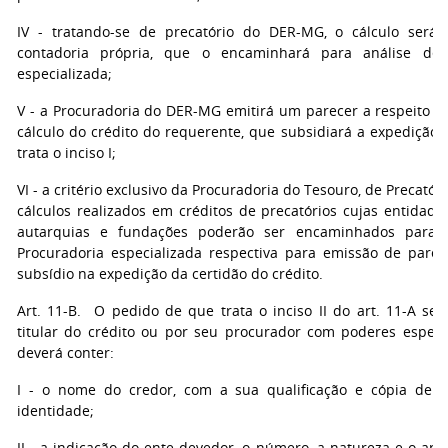
IV - tratando-se de precatório do DER-MG, o cálculo será 
contadoria própria, que o encaminhará para análise de 
especializada;
V - a Procuradoria do DER-MG emitirá um parecer a respeito 
cálculo do crédito do requerente, que subsidiará a expedição 
trata o inciso I;
VI - a critério exclusivo da Procuradoria do Tesouro, de Precatór
cálculos realizados em créditos de precatórios cujas entidad
autarquias e fundações poderão ser encaminhados para a
Procuradoria especializada respectiva para emissão de parec
subsídio na expedição da certidão do crédito.
Art. 11-B. O pedido de que trata o inciso II do art. 11-A ser
titular do crédito ou por seu procurador com poderes especia
deverá conter:
I - o nome do credor, com a sua qualificação e cópia de
identidade;
II - a indicação do ente devedor, o número, a natureza e o an