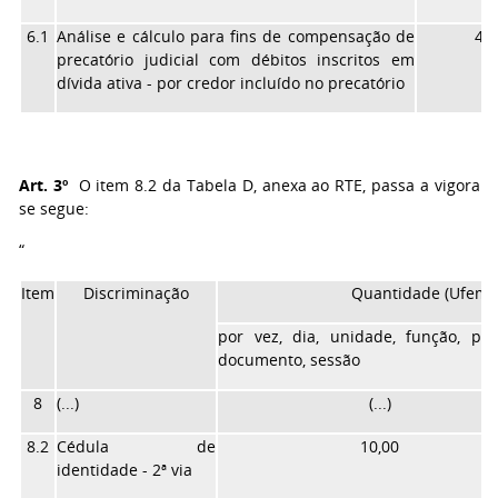
6.1
Análise e cálculo para fins de compensação de
43,
precatório judicial com débitos inscritos em
dívida ativa - por credor incluído no precatório
Art. 3º
O item 8.2 da Tabela D, anexa ao RTE, passa a vigorar
se segue:
“
Item
Discriminação
Quantidade (Ufemg
por vez, dia, unidade, função, pro
documento, sessão
8
(...)
(...)
8.2
Cédula de
10,00
identidade - 2ª via