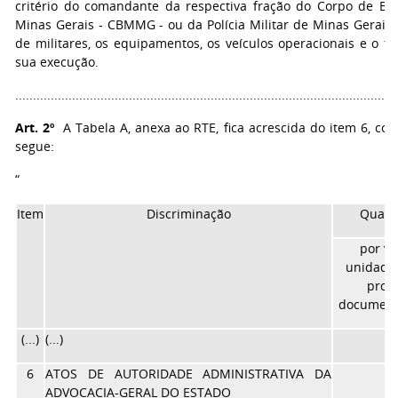
critério do comandante da respectiva fração do Corpo de Bo
Minas Gerais - CBMMG - ou da Polícia Militar de Minas Gerai
de militares, os equipamentos, os veículos operacionais e o t
sua execução.
..........................................................................................................
Art. 2º
A Tabela A, anexa ao RTE, fica acrescida do item 6, co
segue:
“
Item
Discriminação
Quant
por vez
unidade,
proce
document
(...)
(...)
(..
6
ATOS DE AUTORIDADE ADMINISTRATIVA DA
ADVOCACIA-GERAL DO ESTADO