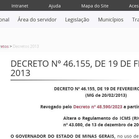
Intranet
Ajuda
Mapa do Site
Aces
ional
Área do servidor
Legislação
Municípios
Tr
retos
>
Decretos 2013
DECRETO Nº 46.155, DE 19 DE 
2013
DECRETO Nº 46.155, DE 19 DE FEVEREIR
(MG de 20/02/2013)
Revogado pelo
Decreto nº 48.590/2023
a parti
Altera o Regulamento do ICMS (RI
nº 43.080, de 13 de dezembro de 20
O GOVERNADOR DO ESTADO DE MINAS GERAIS,
no uso de 