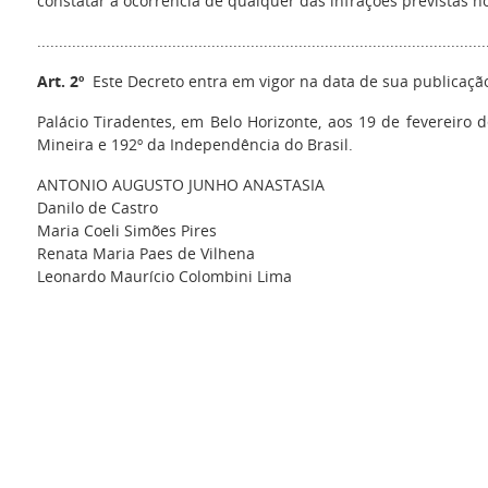
constatar a ocorrência de qualquer das infrações previstas n
......................................................................................................
Art. 2º
Este Decreto entra em vigor na data de sua publicaçã
Palácio Tiradentes, em Belo Horizonte, aos 19 de fevereiro 
Mineira e 192º da Independência do Brasil.
ANTONIO AUGUSTO JUNHO ANASTASIA
Danilo de Castro
Maria Coeli Simões Pires
Renata Maria Paes de Vilhena
Leonardo Maurício Colombini Lima