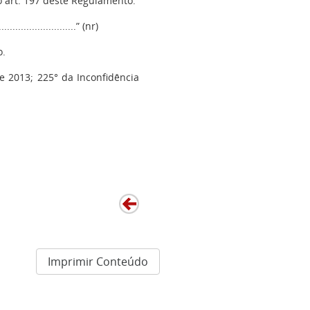
o art. 197 deste Regulamento.
.............................” (nr)
o.
de 2013; 225° da Inconfidência
Imprimir Conteúdo