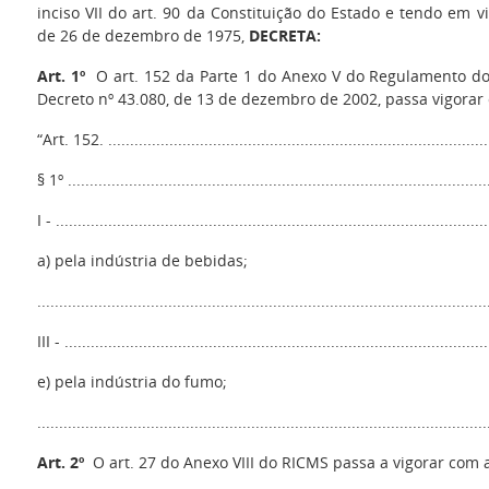
inciso VII do art. 90 da Constituição do Estado e tendo em vi
de 26 de dezembro de 1975,
DECRETA:
Art. 1º
O art. 152 da Parte 1 do Anexo V do Regulamento do
Decreto nº 43.080, de 13 de dezembro de 2002, passa vigorar 
“Art. 152. ........................................................................................
§ 1º .................................................................................................
I - ...................................................................................................
a) pela indústria de bebidas;
.......................................................................................................
III - .................................................................................................
e) pela indústria do fumo;
......................................................................................................
Art. 2º
O art. 27 do Anexo VIII do RICMS passa a vigorar com a