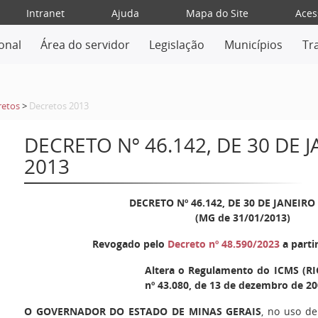
Intranet
Ajuda
Mapa do Site
Aces
ional
Área do servidor
Legislação
Municípios
Tr
retos
>
Decretos 2013
DECRETO Nº 46.142, DE 30 DE 
2013
DECRETO Nº 46.142, DE 30 DE JANEIRO
(MG de 31/01/2013)
Revogado pelo
Decreto nº 48.590/2023
a parti
Altera o Regulamento do ICMS (RI
nº 43.080, de 13 de dezembro de 20
O GOVERNADOR DO ESTADO DE MINAS GERAIS
, no uso de