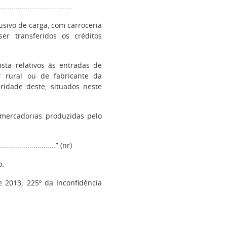
...................................
usivo de carga, com carroceria
r transferidos os créditos
ista relativos às entradas de
r rural ou de fabricante da
ridade deste, situados neste
 mercadorias produzidas pelo
.............................” (nr)
o.
e 2013; 225º da Inconfidência