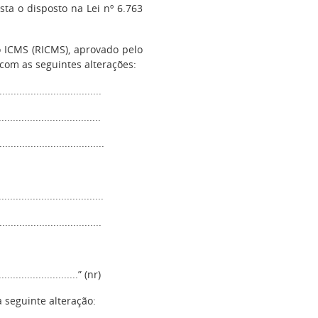
sta o disposto na Lei nº 6.763
 ICMS (RICMS), aprovado pelo
com as seguintes alterações:
...................................
...................................
.....................................
.....................................
....................................
.............................” (nr)
 seguinte alteração: