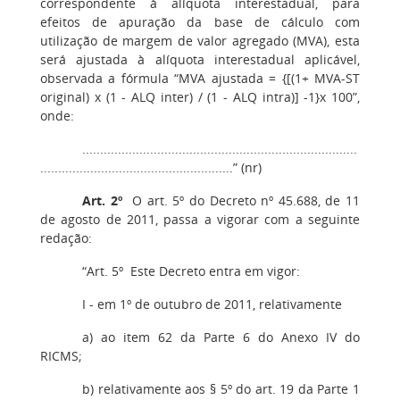
correspondente à alíquota interestadual, para
efeitos de apuração da base de cálculo com
utilização de margem de valor agregado (MVA), esta
será ajustada à alíquota interestadual aplicável,
observada a fórmula “MVA ajustada = {[(1+ MVA-ST
original) x (1 - ALQ inter) / (1 - ALQ intra)] -1}x 100”,
onde:
.............................................................................
......................................................” (nr)
Art. 2º
O art. 5º do Decreto nº 45.688, de 11
de agosto de 2011, passa a vigorar com a seguinte
redação:
“Art. 5º Este Decreto entra em vigor:
I - em 1º de outubro de 2011, relativamente
a) ao item 62 da Parte 6 do Anexo IV do
RICMS;
b) relativamente aos § 5º do art. 19 da Parte 1