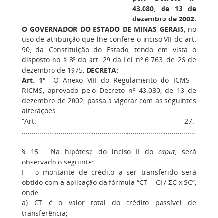
43.080, de 13 de
dezembro de 2002.
O GOVERNADOR DO ESTADO DE MINAS GERAIS
, no
uso de atribuição que lhe confere o inciso VII do art.
90, da Constituição do Estado, tendo em vista o
disposto no § 8º do art. 29 da Lei nº 6.763, de 26 de
dezembro de 1975,
DECRETA:
Art. 1º
O Anexo VIII do Regulamento do ICMS -
RICMS, aprovado pelo Decreto nº 43.080, de 13 de
dezembro de 2002, passa a vigorar com as seguintes
alterações:
“Art. 27.
.........................................................................................
....................................
§ 15. Na hipótese do inciso II do
caput,
será
observado o seguinte:
I - o montante de crédito a ser transferido será
obtido com a aplicação da fórmula “CT = CI / ΣC x SC”,
onde:
a) CT é o valor total do crédito passível de
transferência;