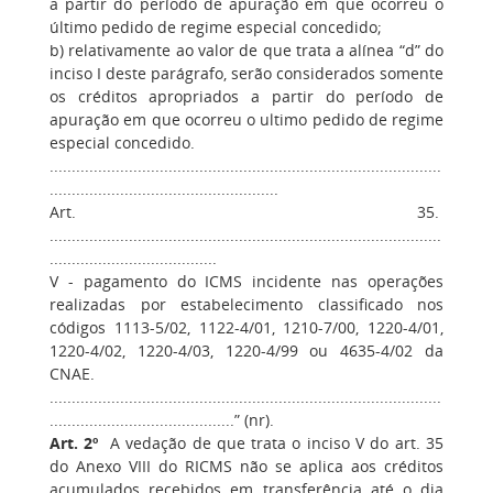
a partir do período de apuração em que ocorreu o
último pedido de regime especial concedido;
b) relativamente ao valor de que trata a alínea “d” do
inciso I deste parágrafo, serão considerados somente
os créditos apropriados a partir do período de
apuração em que ocorreu o ultimo pedido de regime
especial concedido.
.........................................................................................
....................................................
Art. 35.
.........................................................................................
......................................
V - pagamento do ICMS incidente nas operações
realizadas por estabelecimento classificado nos
códigos 1113-5/02, 1122-4/01, 1210-7/00, 1220-4/01,
1220-4/02, 1220-4/03, 1220-4/99 ou 4635-4/02 da
CNAE.
.........................................................................................
..........................................” (nr).
Art. 2º
A vedação de que trata o inciso V do art. 35
do Anexo VIII do RICMS não se aplica aos créditos
acumulados recebidos em transferência até o dia