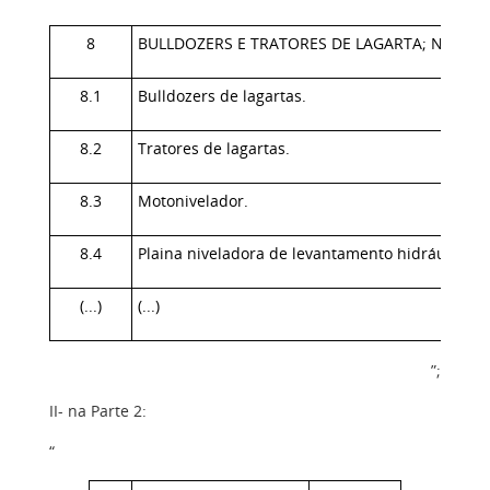
8
BULLDOZERS E TRATORES DE LAGARTA; NIVELA
8.1
Bulldozers de lagartas.
8.2
Tratores de lagartas.
8.3
Motonivelador.
8.4
Plaina niveladora de levantamento hidráulico.
(...)
(...)
”;
II- na Parte 2:
“