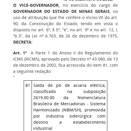
O VICE-GOVERNADOR,
no exercício do cargo de
GOVERNADOR DO ESTADO DE MINAS GERAIS
, no
uso de atribuição que lhe confere o inciso VII do art.
90, da Constituição do Estado, tendo em vista o
disposto no art. 6º, § 5º, “e”, no art. 9º e no art. 12, I,
“b.3”, da Lei nº 6.763, de 26 de dezembro de 1975,
DECRETA:
Art. 1º
A Parte 1 do Anexo II do Regulamento do
ICMS (RICMS), aprovado pelo Decreto nº 43.080, de 13
de dezembro de 2002, fica acrescida do item 81, com
a seguinte redação:
“
81
Saída de pó de aciaria elétrica,
classificado na subposição
2619.00.00 da Nomenclatura
Brasileira de Mercadorias - Sistema
Harmonizado (NBM/SH), promovida
por indústria siderúrgica com
destino a estabelecimento
industrial.