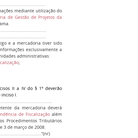
....................................
mações mediante utilização do
oria de Gestão de Projetos da
rama.
......................................
....................................
igo e a mercadoria tiver sido
 informações exclusivamente a
idades administrativas:
calização
;
isos II a IV do § 1º deverão
inciso I.
...........................................
metente da mercadoria deverá
ndência de Fiscalização
além
s Procedimentos Tributários
de 3 de março de 2008:
...................................”(nr)