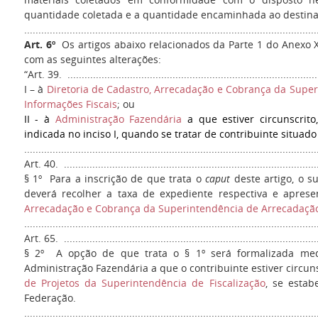
quantidade coletada e a quantidade encaminhada ao destinatá
......................................................................................................
Art. 6º
Os artigos abaixo relacionados da Parte 1 do Anexo 
com as seguintes alterações:
“Art. 39. .........................................................................................
I – à
Diretoria de Cadastro, Arrecadação e Cobrança da Supe
Informações Fiscais
; ou
II - à
Administração Fazendária
a que estiver circunscrito
indicada no inciso I, quando se tratar de contribuinte situado
.......................................................................................................
Art. 40. ..........................................................................................
§ 1º Para a inscrição de que trata o
caput
deste artigo, o su
deverá recolher a taxa de expediente respectiva e apres
Arrecadação e Cobrança da Superintendência de Arrecadação
.......................................................................................................
Art. 65. ..........................................................................................
§ 2º A opção de que trata o § 1º será formalizada med
Administração Fazendária a que o contribuinte estiver circun
de Projetos da Superintendência de Fiscalização
, se esta
Federação.
.......................................................................................................