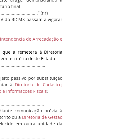
rio final.
................................” (nr)
XV do RICMS passam a vigorar
...................................
rintendência de Arrecadação e
, que a remeterá à Diretoria
 em território deste Estado.
.....................................
....................................
jeito passivo por substituição
entar à
Diretoria de Cadastro,
 e Informações Fiscais
:
.....................................
...................................
iante comunicação prévia à
scrito ou à
Diretoria de Gestão
belecido em outra unidade da
.....................................