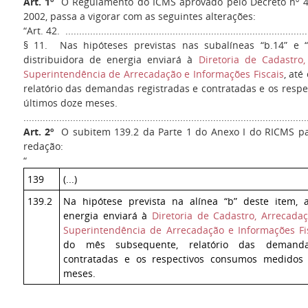
Art. 1º
O Regulamento do ICMS aprovado pelo Decreto nº 4
2002, passa a vigorar com as seguintes alterações:
“Art. 42. .........................................................................................
§ 11. Nas hipóteses previstas nas subalíneas “b.14” e 
distribuidora de energia enviará à
Diretoria de Cadastro
Superintendência de Arrecadação e Informações Fiscais
, até
relatório das demandas registradas e contratadas e os res
últimos doze meses.
......................................................................................................
Art. 2º
O subitem 139.2 da Parte 1 do Anexo I do RICMS pa
redação:
“
139
(...)
139.2
Na hipótese prevista na alínea “b” deste item, a
energia enviará à
Diretoria de Cadastro, Arrecad
Superintendência de Arrecadação e Informações Fi
do mês subsequente, relatório das demanda
contratadas e os respectivos consumos medidos
meses.