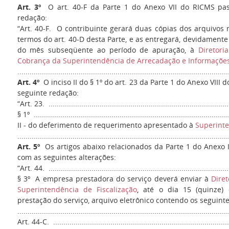
Art. 3º
O art. 40-F da Parte 1 do Anexo VII do RICMS pa
redação:
“Art. 40-F. O contribuinte gerará duas cópias dos arquivos
termos do art. 40-D desta Parte, e as entregará, devidamente 
do mês subseqüente ao período de apuração, à
Diretori
Cobrança da Superintendência de Arrecadação e Informações
......................................................................................................
Art. 4º
O inciso II do § 1º do art. 23 da Parte 1 do Anexo VIII
seguinte redação:
“Art. 23. .........................................................................................
§ 1º ................................................................................................
II - do deferimento de requerimento apresentado à
Superinte
......................................................................................................
Art. 5º
Os artigos abaixo relacionados da Parte 1 do Anexo 
com as seguintes alterações:
“Art. 44. .........................................................................................
§ 3º A empresa prestadora do serviço deverá enviar à
Diret
Superintendência de Fiscalização
,
até o dia 15 (quinze
prestação do serviço, arquivo eletrônico contendo os seguint
.......................................................................................................
Art. 44-C. .......................................................................................