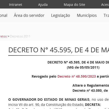
Intranet
Ajuda
Mapa do Site
Aces
ional
Área do servidor
Legislação
Municípios
Tr
retos
>
Decretos 2011
DECRETO N° 45.595, DE 4 DE M
DECRETO N° 45.595, DE 4 DE MAIO D
(MG de 05/05/2011)
Revogado pelo
Decreto nº 48.590/2023
a parti
Altera o Regulament
Decreto nº 43.080, d
O GOVERNADOR DO ESTADO DE MINAS GERAIS
, no uso de
inciso VII do art. 90, da Constituição do Estado,
DECRETA: