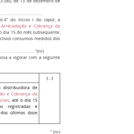
3.080, de 13 de dezembro de
...................................
“d.4” do inciso I do
caput
, a
, Arrecadação e Cobrança da
 o dia 15 do mês subsequente,
pectivos consumos medidos dos
...............................”(nr)
ssa a vigorar com a seguinte
(...)
 distribuidora de
ação e Cobrança da
scais
, até o dia 15
s registradas e
 dos últimos doze
” (nr)