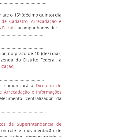
...................................
....................................
r até o 15º (décimo quinto) dia
a de Cadastro, Arrecadação e
 Fiscais
, acompanhados de:
.....................................
..................................
....................................
ior, no prazo de 10 (dez) dias,
zenda do Distrito Federal, à
lização
;
......................................
...................................
nte comunicará à
Diretoria de
e Arrecadação e Informações
lecimento centralizador da
......................................
...................................
etos da Superintendência de
controle e movimentação de
ste artigo, demonstrando a