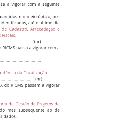
ssa a vigorar com a seguinte
 mantidos em meio óptico, nos
identificadas, até o último dia
a de Cadastro, Arrecadação e
 Fiscais
.
.............................”(nr)
 do RICMS passa a vigorar com a
..................................
...................................
ndência da Fiscalização
.
.............................” (nr)
IX do RICMS passam a vigorar
..................................
oria de Gestão de Projetos da
) do mês subsequente ao da
es dados:
.....................................
...................................