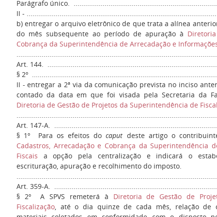
Parágrafo único. .............................................................................
II - ..................................................................................................
b) entregar o arquivo eletrônico de que trata a alínea anterio
do mês subsequente ao período de apuração à
Diretori
Cobrança da Superintendência de Arrecadação e Informações
.......................................................................................................
Art. 144. .........................................................................................
§ 2º ................................................................................................
II - entregar a 2ª via da comunicação prevista no inciso anter
contado da data em que foi visada pela Secretaria da Fa
Diretoria de Gestão de Projetos da Superintendência de Fisca
.......................................................................................................
Art. 147-A. .....................................................................................
§ 1º Para os efeitos do
caput
deste artigo o contribui
Cadastros, Arrecadação e Cobrança da Superintendência d
Fiscais
a opção pela centralização e indicará o estabe
escrituração, apuração e recolhimento do imposto.
.......................................................................................................
Art. 359-A. .....................................................................................
§ 2º A SPVS remeterá à
Diretoria de Gestão de Proj
Fiscalização
, até o dia quinze de cada mês, relação de 
materiais coletados em conformidade com o disposto ne