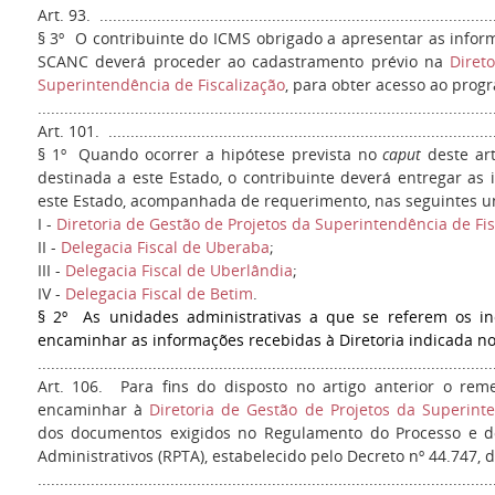
Art. 93. ..........................................................................................
§ 3º O contribuinte do ICMS obrigado a apresentar as infor
SCANC deverá proceder ao cadastramento prévio na
Diret
Superintendência de Fiscalização
, para obter acesso ao prog
.......................................................................................................
Art. 101. .........................................................................................
§ 1º Quando ocorrer a hipótese prevista no
caput
deste art
destinada a este Estado, o contribuinte deverá entregar as
este Estado, acompanhada de requerimento, nas seguintes un
I -
Diretoria de Gestão de Projetos da Superintendência de Fis
II -
Delegacia Fiscal de Uberaba
;
III -
Delegacia Fiscal de Uberlândia
;
IV -
Delegacia Fiscal de Betim
.
§ 2º As unidades administrativas a que se referem os inc
encaminhar as informações recebidas à Diretoria indicada no 
.......................................................................................................
Art. 106. Para fins do disposto no artigo anterior o re
encaminhar à
Diretoria de Gestão de Projetos da Superinte
dos documentos exigidos no Regulamento do Processo e do
Administrativos (RPTA), estabelecido pelo Decreto nº 44.747, 
......................................................................................................