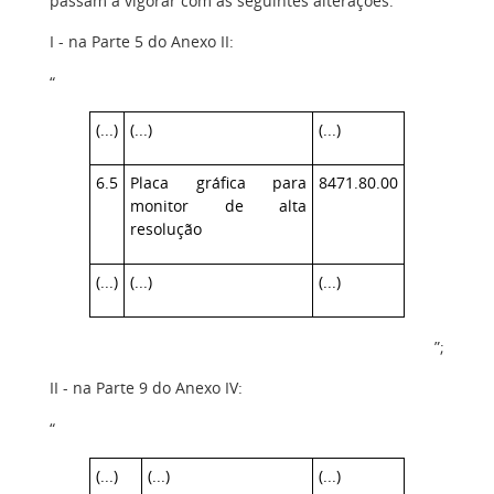
passam a vigorar com as seguintes alterações:
I - na Parte 5 do Anexo II:
“
(...)
(...)
(...)
6.5
Placa gráfica para
8471.80.00
monitor de alta
resolução
(...)
(...)
(...)
”;
II - na Parte 9 do Anexo IV:
“
(...)
(...)
(...)