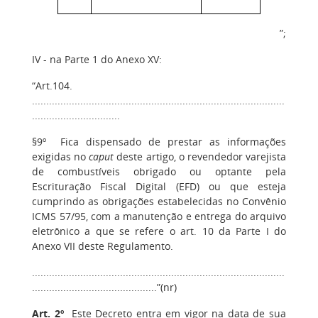
”;
IV - na Parte 1 do Anexo XV:
“Art.104.
.........................................................................................
...............................
§9º Fica dispensado de prestar as informações
exigidas no
caput
deste artigo, o revendedor varejista
de combustíveis obrigado ou optante pela
Escrituração Fiscal Digital (EFD) ou que esteja
cumprindo as obrigações estabelecidas no Convênio
ICMS 57/95, com a manutenção e entrega do arquivo
eletrônico a que se refere o art. 10 da Parte I do
Anexo VII deste Regulamento.
.........................................................................................
............................................”(nr)
Art. 2º
Este Decreto entra em vigor na data de sua