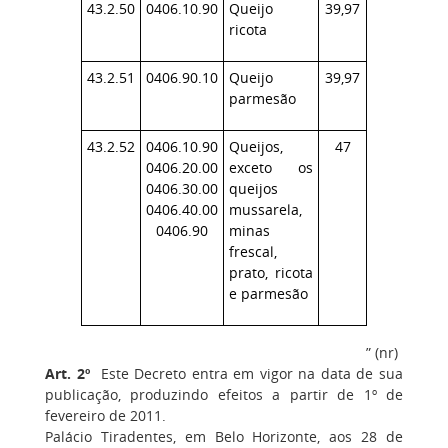
43.2.50
0406.10.90
Queijo
39,97
ricota
43.2.51
0406.90.10
Queijo
39,97
parmesão
43.2.52
0406.10.90
Queijos,
47
0406.20.00
exceto os
0406.30.00
queijos
0406.40.00
mussarela,
0406.90
minas
frescal,
prato, ricota
e parmesão
” (nr)
Art. 2º
Este Decreto entra em vigor na data de sua
publicação, produzindo efeitos a partir de 1º de
fevereiro de 2011.
Palácio Tiradentes, em Belo Horizonte, aos 28 de