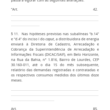
passa a vigorar com as seguintes alterações:
“Art. 42.
.........................................................................................
.........................................................................................
.............................
§ 11. Nas hipóteses previstas nas subalíneas “b.14”
e “d.4” do inciso I do
caput
, a distribuidora de energia
enviará à Diretoria de Cadastro, Arrecadação e
Cobrança da Superintendência de Arrecadação e
Informações Fiscais (DICAC/SAIF), em Belo Horizonte,
na Rua da Bahia, n° 1.816, Bairro de Lourdes, CEP
30.160-011, até o dia 15 do mês subsequente,
relatório das demandas registradas e contratadas e
os respectivos consumos medidos dos últimos doze
meses.
.........................................................................................
.........................................................................................
............................................
Art. 85.