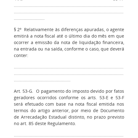
.........................................................................................
.........................................................................................
.........................
§ 2º Relativamente às diferenças apuradas, o agente
emitirá a nota fiscal até o último dia do mês em que
ocorrer a emissão da nota de liquidação financeira,
na entrada ou na saída, conforme o caso, que deverá
conter:
.........................................................................................
.........................................................................................
..............................................
Art. 53-G. O pagamento do imposto devido por fatos
geradores ocorridos conforme os arts. 53-E e 53-F
será efetuado com base na nota fiscal emitida nos
termos do artigo anterior, por meio de Documento
de Arrecadação Estadual distinto, no prazo previsto
no art. 85 deste Regulamento.
.........................................................................................