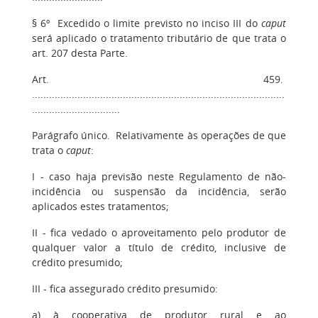
§ 6º Excedido o limite previsto no inciso III do
caput
será aplicado o tratamento tributário de que trata o
art. 207 desta Parte.
Art. 459.
.........................................................................................
...............................
Parágrafo único. Relativamente às operações de que
trata o
caput
:
I - caso haja previsão neste Regulamento de não-
incidência ou suspensão da incidência, serão
aplicados estes tratamentos;
II - fica vedado o aproveitamento pelo produtor de
qualquer valor a título de crédito, inclusive de
crédito presumido;
III - fica assegurado crédito presumido:
a) à cooperativa de produtor rural e ao