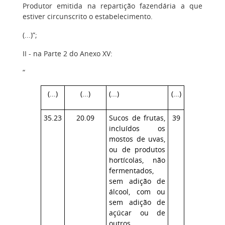
Produtor emitida na repartição fazendária a que
estiver circunscrito o estabelecimento.
(...)”;
II - na Parte 2 do Anexo XV:
“
(...)
(...)
(...)
(...)
35.23
20.09
Sucos de frutas,
39
incluídos os
mostos de uvas,
ou de produtos
hortícolas, não
fermentados,
sem adição de
álcool, com ou
sem adição de
açúcar ou de
outros