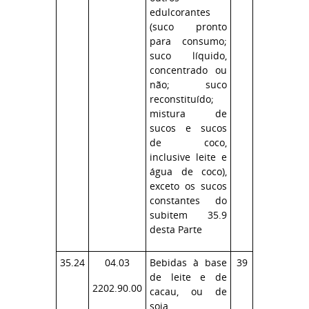
edulcorantes
(suco pronto
para consumo;
suco líquido,
concentrado ou
não; suco
reconstituído;
mistura de
sucos e sucos
de coco,
inclusive leite e
água de coco),
exceto os sucos
constantes do
subitem 35.9
desta Parte
35.24
04.03
Bebidas à base
39
de leite e de
2202.90.00
cacau, ou de
soja