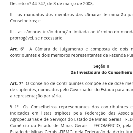
Decreto nº 44.747, de 3 de março de 2008;
II - os mandatos dos membros das câmaras terminarão j
Conselheiros; e
III - as câmaras terão duração limitada ao término do man
prorrogável, se necessário.
Art. 6º
A Câmara de Julgamento é composta de dois m
contribuintes e dois membros representantes da Fazenda Púb
Seção II
Da Investidura do Conselheiro
Art. 7°
O Conselho de Contribuintes compõe-se de doze mem
de suplentes, nomeados pelo Governador do Estado para man
a representação paritária.
§ 1° Os Conselheiros representantes dos contribuintes e
indicados em listas tríplices pela Federação das Associaç
Agropecuárias e de Serviços do Estado de Minas Gerais - F
Comércio do Estado de Minas Gerais - FECOMÉRCIO, pela 
Estado de Minas Gerais -FIEMG, pela Federação da Agricultur