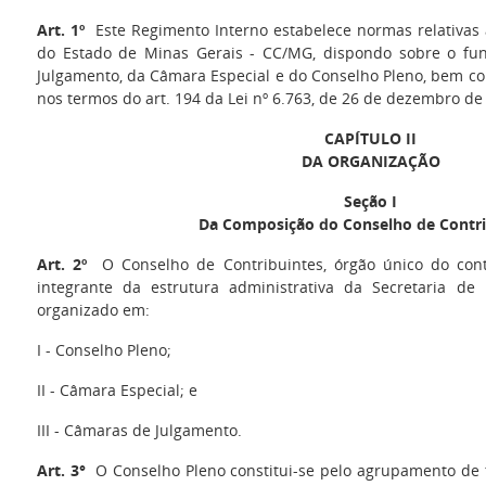
Art. 1º
Este Regimento Interno estabelece normas relativas 
do Estado de Minas Gerais - CC/MG, dispondo sobre o f
Julgamento, da Câmara Especial e do Conselho Pleno, bem c
nos termos do art. 194 da Lei nº 6.763, de 26 de dezembro de
CAPÍTULO I
I
DA ORGANIZAÇÃO
Seção I
Da Composição do
Conselho de Contr
Art. 2º
O Conselho de Contribuintes, órgão único do conten
integrante da estrutura administrativa da Secretaria de
organizado em:
I - Conselho Pleno;
II - Câmara Especial; e
III - Câmaras de Julgamento.
Art. 3°
O Conselho Pleno constitui-se pelo agrupamento de t