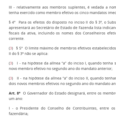
III - relativamente aos membros suplentes, é vedada a n
tenha exercido como membro efetivo os cinco mandatos imed
§ 4° Para os efeitos do disposto no inciso II do § 3º, o Sub
apresentará ao Secretário de Estado de Fazenda lista indican
fiscais da ativa, incluindo os nomes dos Conselheiros efe
corrente.
(
3
) § 5° O limite máximo de membros efetivos estabelecidos n
II do § 3º não se aplica:
(
3
) I - na hipótese da alínea “a” do inciso I, quando tenh
novo membro efetivo no segundo ano do mandato anterior;
(
3
) II - na hipótese da alínea “a” do inciso II, quando ten
dois novos membros efetivos no segundo ano do mandato ant
Art. 8°
O Governador do Estado designará, entre os membros
um ano:
I - o Presidente do Conselho de Contribuintes, entre 
fazendária;