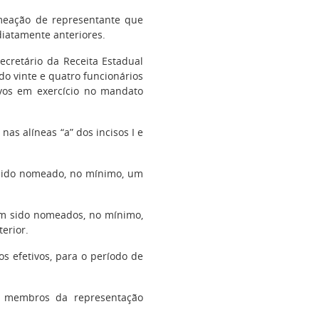
omeação de representante que
iatamente anteriores.
secretário da Receita Estadual
do vinte e quatro funcionários
tivos em exercício no mandato
as alíneas “a” dos incisos I e
a sido nomeado, no mínimo, um
ham sido nomeados, no mínimo,
erior.
 efetivos, para o período de
os membros da representação