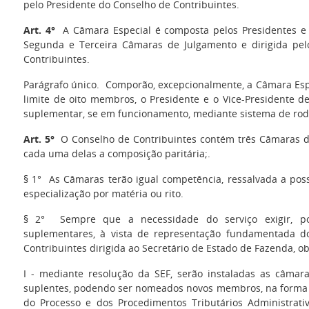
pelo Presidente do Conselho de Contribuintes.
Art. 4°
A Câmara Especial é composta pelos Presidentes e V
Segunda e Terceira Câmaras de Julgamento e dirigida pel
Contribuintes.
Parágrafo único. Comporão, excepcionalmente, a Câmara Esp
limite de oito membros, o Presidente e o Vice-Presidente 
suplementar, se em funcionamento, mediante sistema de rodí
Art. 5°
O Conselho de Contribuintes contém três Câmaras d
cada uma delas a composição paritária;.
§ 1° As Câmaras terão igual competência, ressalvada a poss
especialização por matéria ou rito.
§ 2° Sempre que a necessidade do serviço exigir, po
suplementares, à vista de representação fundamentada d
Contribuintes dirigida ao Secretário de Estado de Fazenda, o
I - mediante resolução da SEF, serão instaladas as câma
suplentes, podendo ser nomeados novos membros, na forma
do Processo e dos Procedimentos Tributários Administrativ