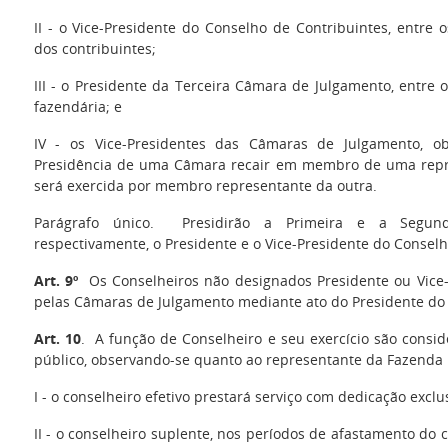
II - o Vice-Presidente do Conselho de Contribuintes, entr
dos contribuintes;
III - o Presidente da Terceira Câmara de Julgamento, entr
fazendária; e
IV - os Vice-Presidentes das Câmaras de Julgamento, o
Presidência de uma Câmara recair em membro de uma repre
será exercida por membro representante da outra.
Parágrafo único. Presidirão a Primeira e a Segun
respectivamente, o Presidente e o Vice-Presidente do Conselh
Art. 9º
Os Conselheiros não designados Presidente ou Vice-P
pelas Câmaras de Julgamento mediante ato do Presidente do 
Art. 10
. A função de Conselheiro e seu exercício são consid
público, observando-se quanto ao representante da Fazenda P
I - o conselheiro efetivo prestará serviço com dedicação exclus
II - o conselheiro suplente, nos períodos de afastamento do c