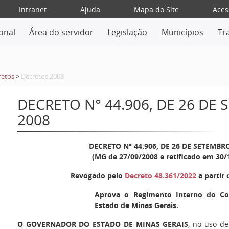
Intranet
Ajuda
Mapa do Site
Aces
ional
Área do servidor
Legislação
Municípios
Tr
retos
>
Decretos 2008
DECRETO N° 44.906, DE 26 DE
2008
DECRETO N° 44.906, DE 26 DE SETEMBR
(MG de 27/09/2008 e retificado em 30/
Revogado pelo
Decreto 48.361/2022
a partir 
Aprova o Regimento Interno do Co
Estado de Minas Gerais.
O GOVERNADOR DO ESTADO DE MINAS GERAIS
, no uso de