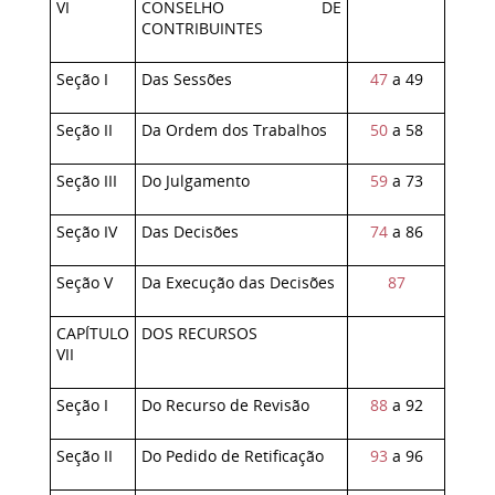
VI
CONSELHO DE
CONTRIBUINTES
Seção I
Das Sessões
47
a 49
Seção II
Da Ordem dos Trabalhos
50
a 58
Seção III
Do Julgamento
59
a 73
Seção IV
Das Decisões
74
a 86
Seção V
Da Execução das Decisões
87
CAPÍTULO
DOS RECURSOS
VII
Seção I
Do Recurso de Revisão
88
a 92
Seção II
Do Pedido de Retificação
93
a 96