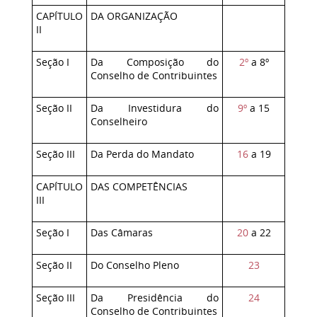
CAPÍTULO
DA ORGANIZAÇÃO
II
Seção I
Da Composição do
2º
a 8º
Conselho de Contribuintes
Seção II
Da Investidura do
9º
a 15
Conselheiro
Seção III
Da Perda do Mandato
16
a 19
CAPÍTULO
DAS COMPETÊNCIAS
III
Seção I
Das Câmaras
20
a 22
Seção II
Do Conselho Pleno
23
Seção III
Da Presidência do
24
Conselho de Contribuintes