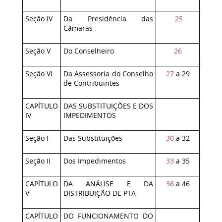
Seção IV
Da Presidência das
25
Câmaras
Seção V
Do Conselheiro
26
Seção VI
Da Assessoria do Conselho
27
a 29
de Contribuintes
CAPÍTULO
DAS SUBSTITUIÇÕES E DOS
IV
IMPEDIMENTOS
Seção I
Das Substituições
30
a 32
Seção II
Dos Impedimentos
33
a 35
CAPÍTULO
DA ANÁLISE E DA
36
a 46
V
DISTRIBUIÇÃO DE PTA
CAPÍTULO
DO FUNCIONAMENTO DO