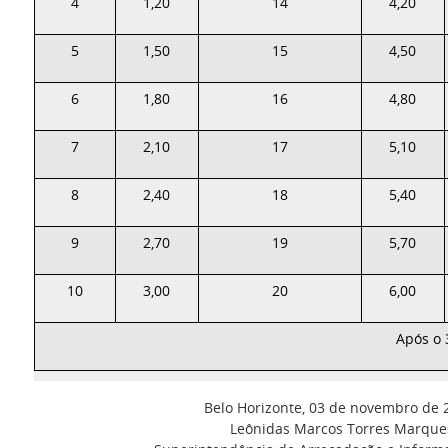
4
1,20
14
4,20
5
1,50
15
4,50
6
1,80
16
4,80
7
2,10
17
5,10
8
2,40
18
5,40
9
2,70
19
5,70
10
3,00
20
6,00
Após o 
Belo Horizonte, 03 de novembro de 
Leônidas Marcos Torres Marque