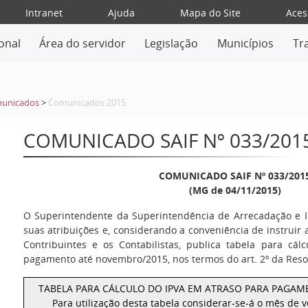
Intranet
Ajuda
Mapa do Site
Aces
ional
Área do servidor
Legislação
Municípios
Tr
unicados
>
Comunicados 2015
COMUNICADO SAIF Nº 033/201
COMUNICADO SAIF Nº 033/201
(MG de 04/11/2015)
O Superintendente da Superintendência de Arrecadação e I
suas atribuições e, considerando a conveniência de instruir 
Contribuintes e os Contabilistas, publica tabela para cál
pagamento até novembro/2015, nos termos do art. 2º da Reso
TABELA PARA CÁLCULO DO IPVA EM ATRASO PARA PAGA
Para utilização desta tabela considerar-se-á o mês de 