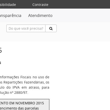
sibilidade
Contraste
ansparência
Atendimento
5
5
nformações Fiscais no uso de
as Repartições Fazendárias, os
culo do IPVA em atraso, para
lução nº 2880/97.
MENTO EM NOVEMBRO 2015
vencimento das parcelas