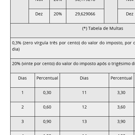
Dez
20%
29,629066
Dez
(*) Tabela de Multas
0,3% (zero vírgula três por cento) do valor do imposto, por 
dia)
20% (vinte por cento) do valor do imposto após o trigésimo d
Dias
Percentual
Dias
Percentual
1
0,30
11
3,30
2
0,60
12
3,60
3
0,90
13
3,90