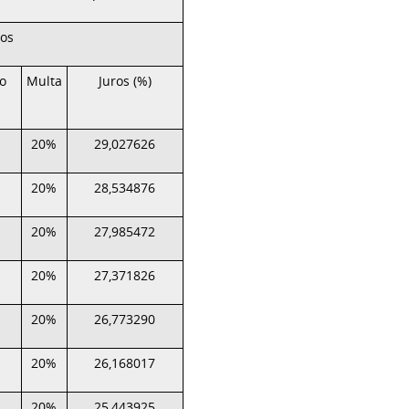
ios
o
Multa
Juros (%)
20%
29,027626
20%
28,534876
20%
27,985472
20%
27,371826
20%
26,773290
20%
26,168017
20%
25,443925