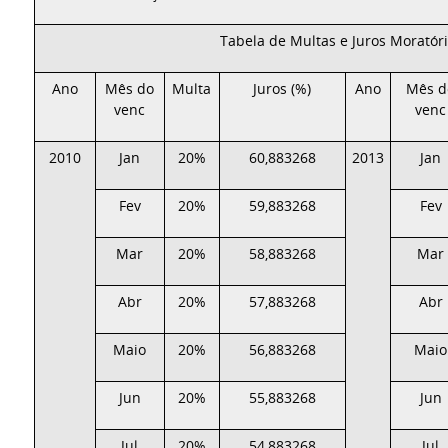
Tabela de Multas e Juros Moratór
Ano
Mês do
Multa
Juros (%)
Ano
Mês d
venc
venc
2010
Jan
20%
60,883268
2013
Jan
Fev
20%
59,883268
Fev
Mar
20%
58,883268
Mar
Abr
20%
57,883268
Abr
Maio
20%
56,883268
Maio
Jun
20%
55,883268
Jun
Jul
20%
54,883268
Jul