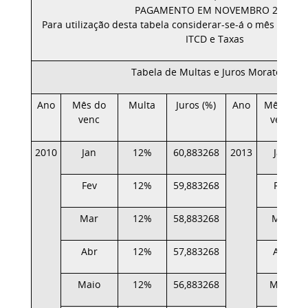
PAGAMENTO EM NOVEMBRO 2015
Para utilização desta tabela considerar-se-á o mês de ve
ITCD e Taxas
Tabela de Multas e Juros Moratórios
Ano
Mês do
Multa
Juros (%)
Ano
Mês do
venc
venc
2010
Jan
12%
60,883268
2013
Jan
Fev
12%
59,883268
Fev
Mar
12%
58,883268
Mar
Abr
12%
57,883268
Abr
Maio
12%
56,883268
Maio