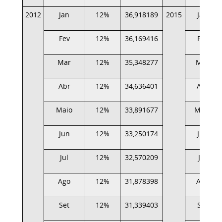
2012
Jan
12%
36,918189
2015
Jan
Fev
12%
36,169416
Fev
Mar
12%
35,348277
Mar
Abr
12%
34,636401
Abr
Maio
12%
33,891677
Maio
Jun
12%
33,250174
Jun
Jul
12%
32,570209
Jul
Ago
12%
31,878398
Ago
Set
12%
31,339403
Set