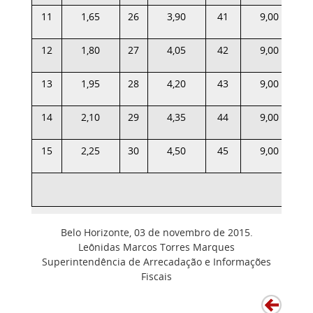
11
1,65
26
3,90
41
9,00
12
1,80
27
4,05
42
9,00
13
1,95
28
4,20
43
9,00
14
2,10
29
4,35
44
9,00
15
2,25
30
4,50
45
9,00
ACIMA
Belo Horizonte, 03 de novembro de 2015.
Leônidas Marcos Torres Marques
Superintendência de Arrecadação e Informações
Fiscais