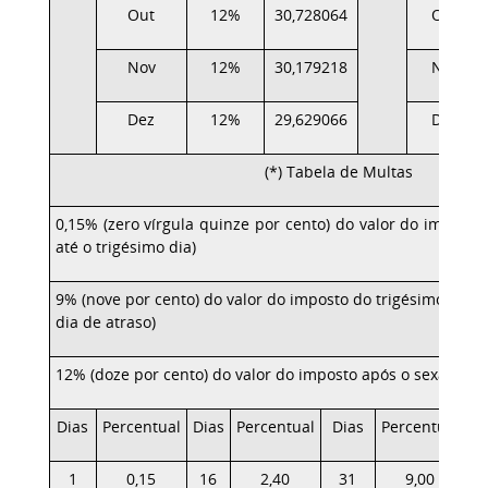
Out
12%
30,728064
Out
Nov
12%
30,179218
Nov
Dez
12%
29,629066
Dez
(*) Tabela de Multas
0,15% (zero vírgula quinze por cento) do valor do imposto,
até o trigésimo dia)
9% (nove por cento) do valor do imposto do trigésimo prim
dia de atraso)
12% (doze por cento) do valor do imposto após o sexagésim
Dias
Percentual
Dias
Percentual
Dias
Percentual
1
0,15
16
2,40
31
9,00