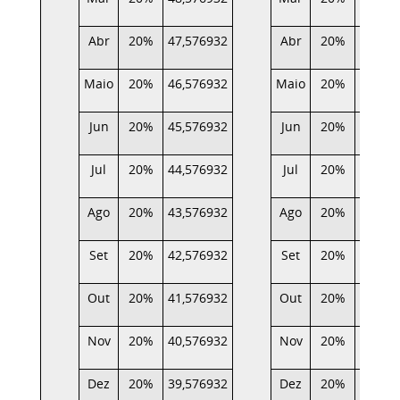
Abr
20%
47,576932
Abr
20%
17,065
Maio
20%
46,576932
Maio
20%
16,466
Jun
20%
45,576932
Jun
20%
15,861
Jul
20%
44,576932
Jul
20%
15,137
Ago
20%
43,576932
Ago
20%
14,427
Set
20%
42,576932
Set
20%
13,714
Out
20%
41,576932
Out
20%
12,903
Nov
20%
40,576932
Nov
20%
12,184
Dez
20%
39,576932
Dez
20%
11,394