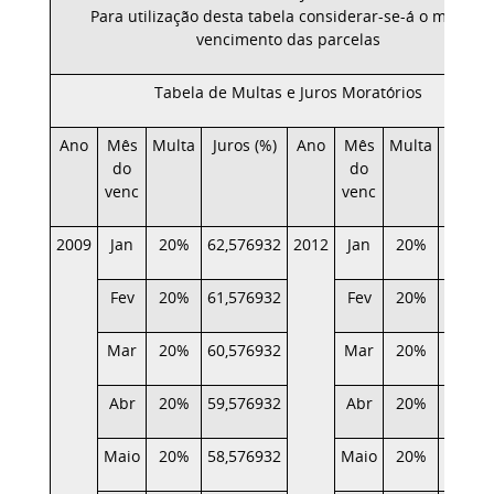
Para utilização desta tabela considerar-se-á o mês de
vencimento das parcelas
Tabela de Multas e Juros Moratórios
Ano
Mês
Multa
Juros (%)
Ano
Mês
Multa
Juros 
do
do
venc
venc
2009
Jan
20%
62,576932
2012
Jan
20%
26,611
Fev
20%
61,576932
Fev
20%
25,863
Mar
20%
60,576932
Mar
20%
25,041
Abr
20%
59,576932
Abr
20%
24,330
Maio
20%
58,576932
Maio
20%
23,585