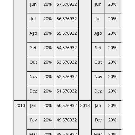
Jun
20%
57,576932
Jun
20%
22,943
Jul
20%
56,576932
Jul
20%
22,263
Ago
20%
55,576932
Ago
20%
21,572
Set
20%
54,576932
Set
20%
21,033
Out
20%
53,576932
Out
20%
20,421
Nov
20%
52,576932
Nov
20%
19,872
Dez
20%
51,576932
Dez
20%
19,322
2010
Jan
20%
50,576932
2013
Jan
20%
18,721
Fev
20%
49,576932
Fev
20%
18,228
Mar
20%
48,576932
Mar
20%
17,679