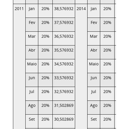
2011
Jan
20%
38,576932
2014
Jan
20%
10,545
Fev
20%
37,576932
Fev
20%
9,755
Mar
20%
36,576932
Mar
20%
8,989
Abr
20%
35,576932
Abr
20%
8,166
Maio
20%
34,576932
Maio
20%
7,300
Jun
20%
33,576932
Jun
20%
6,476
Jul
20%
32,576932
Jul
20%
5,527
Ago
20%
31,502869
Ago
20%
4,661
Set
20%
30,502869
Set
20%
3,754