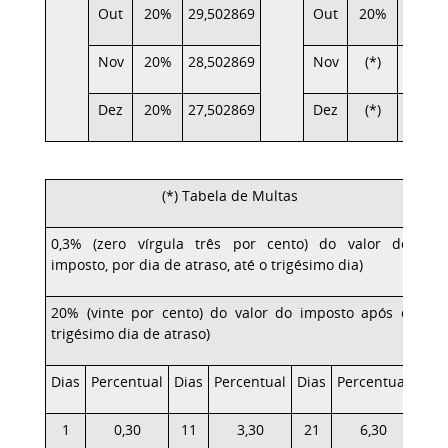
Out
20%
29,502869
Out
20%
2,803
Nov
20%
28,502869
Nov
(*)
1,961
Dez
20%
27,502869
Dez
(*)
1,000
(*) Tabela de Multas
0,3% (zero vírgula três por cento) do valor do
imposto, por dia de atraso, até o trigésimo dia)
20% (vinte por cento) do valor do imposto após o
trigésimo dia de atraso)
Dias
Percentual
Dias
Percentual
Dias
Percentual
1
0,30
11
3,30
21
6,30