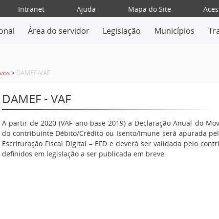
Intranet
Ajuda
Mapa do Site
Aces
ional
Área do servidor
Legislação
Municípios
Tr
ivos
>
DAMEF-VAF
DAMEF - VAF
A partir de 2020 (VAF ano-base 2019) a Declaração Anual do Mo
do contribuinte Débito/Crédito ou Isento/Imune será apurada pe
Escrituração Fiscal Digital – EFD e deverá ser validada pelo cont
definidos em legislação a ser publicada em breve.