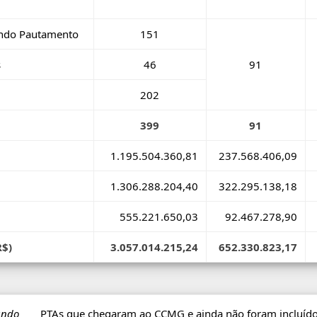
ndo Pautamento
151
s
46
91
202
399
91
1.195.504.360,81
237.568.406,09
1.306.288.204,40
322.295.138,18
555.221.650,03
92.467.278,90
R$)
3.057.014.215,24
652.330.823,17
ando
PTAs que chegaram ao CCMG e ainda não foram incluídos