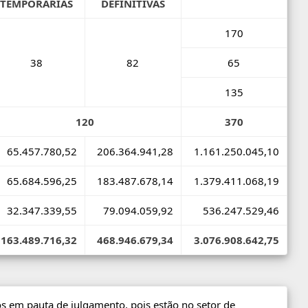
TEMPORÁRIAS
DEFINITIVAS
170
38
82
65
135
120
370
65.457.780,52
206.364.941,28
1.161.250.045,10
65.684.596,25
183.487.678,14
1.379.411.068,19
32.347.339,55
79.094.059,92
536.247.529,46
163.489.716,32
468.946.679,34
3.076.908.642,75
 em pauta de julgamento, pois estão no setor de