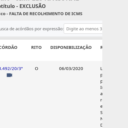
título - EXCLUSÃO
ico - FALTA DE RECOLHIMENTO DE ICMS
usca de acórdãos por expressão:
CÓRDÃO
RITO
DISPONIBILIZAÇÃO
RESULTADO
3.492/20/3ª
O
06/03/2020
Lançamento
parcialmente
procedente.
Improcedente
a impugnaçã
relativa à
exclusão do
Simples
Nacional.
Decisões