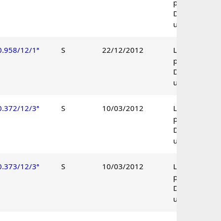
procedente.
Decisão
unânime.
0.958/12/1ª
S
22/12/2012
Lançamento
procedente.
Decisão
unânime.
0.372/12/3ª
S
10/03/2012
Lançamento
procedente.
Decisão
unânime.
0.373/12/3ª
S
10/03/2012
Lançamento
procedente.
Decisão
unânime.