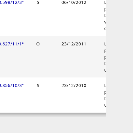
0.598/12/3ª
S
06/10/2012
Lançamento
procedente.
Decisão pelo
voto de
qualidade.
0.627/11/1ª
O
23/12/2011
Lançamento
parcialmente
procedente.
Decisão
unânime.
9.856/10/3ª
S
23/12/2010
Lançamento
procedente.
Decisão
unânime.