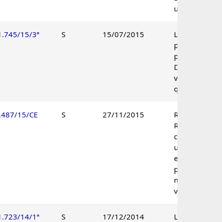
unânime.
1.745/15/3ª
S
15/07/2015
Lançamento
parcialmente
procedente.
Decisão pelo
voto de
qualidade.
.487/15/CE
S
27/11/2015
Recurso de
Revisão
conhecido à
unanimidade
e não
provido por
maioria de
votos.
1.723/14/1ª
S
17/12/2014
Lançamento