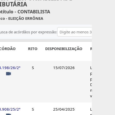
IBUTÁRIA
título - CONTABILISTA
ico - ELEIÇÃO ERRÔNEA
usca de acórdãos por expressão:
CÓRDÃO
RITO
DISPONIBILIZAÇÃO
RESULTADO
4.198/26/2ª
S
15/07/2026
Lançamento
parcialmente
procedente.
Decisão por
maioria de
votos.
3.908/25/2ª
S
25/04/2025
Lançamento
parcialmente