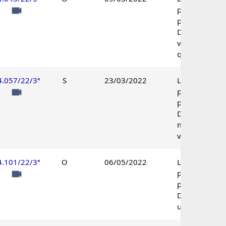
parcialmente
procedente.
Decisão pelo
voto de
qualidade.
4.057/22/3ª
S
23/03/2022
Lançamento
parcialmente
procedente.
Decisão por
maioria de
votos.
4.101/22/3ª
O
06/05/2022
Lançamento
parcialmente
procedente.
Decisão
unânime.