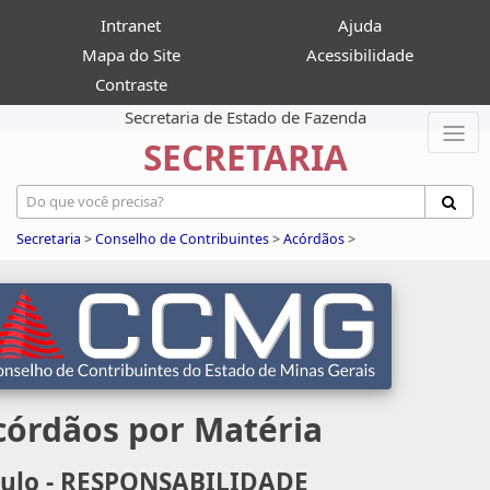
Intranet
Ajuda
Mapa do Site
Acessibilidade
Contraste
Secretaria de Estado de Fazenda
SECRETARIA
Secretaria
>
Conselho de Contribuintes
>
Acórdãos
>
córdãos por Matéria
tulo - RESPONSABILIDADE