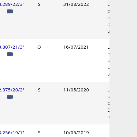
4.289/22/3ª
S
31/08/2022
Lançamento
parcialmente
procedente.
Decisão
unânime.
3.807/21/3ª
O
16/07/2021
Lançamento
parcialmente
procedente.
Decisão
unânime.
2.375/20/2ª
S
11/05/2020
Lançamento
parcialmente
procedente.
Decisão
unânime.
3.256/19/1ª
S
10/05/2019
Lançamento