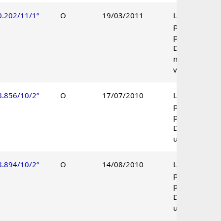
0.202/11/1ª
O
19/03/2011
Lançamento
parcialmente
procedente.
Decisão por
maioria de
votos.
8.856/10/2ª
O
17/07/2010
Lançamento
parcialmente
procedente.
Decisão
unânime.
8.894/10/2ª
O
14/08/2010
Lançamento
parcialmente
procedente.
Decisão
unânime.