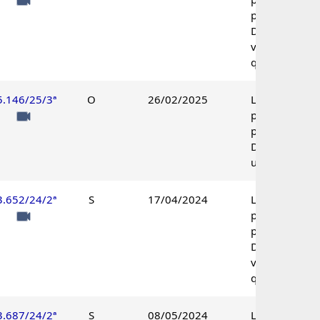
procedente.
Decisão pelo
voto de
qualidade.
5.146/25/3ª
O
26/02/2025
Lançamento
parcialmente
procedente.
Decisão
unânime.
3.652/24/2ª
S
17/04/2024
Lançamento
parcialmente
procedente.
Decisão pelo
voto de
qualidade.
3.687/24/2ª
S
08/05/2024
Lançamento