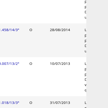
parcialmente
procedente.
Decisão
unânime.
1.458/14/3ª
O
28/08/2014
Lançamento
parcialmente
procedente.
Decisão
unânime.
0.007/13/2ª
O
10/07/2013
Lançamento
parcialmente
procedente.
Decisão pelo
voto de
qualidade.
1.018/13/3ª
O
31/07/2013
Lançamento
parcialmente