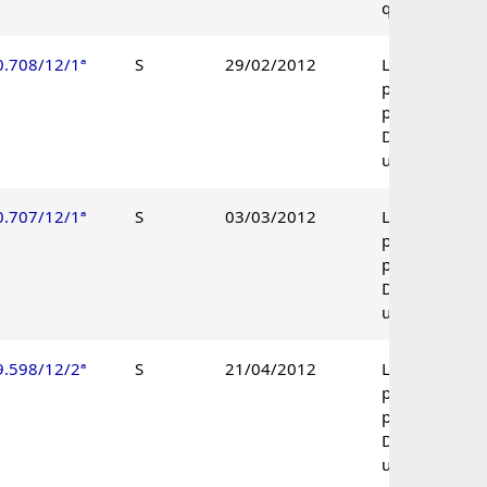
qualidade.
0.708/12/1ª
S
29/02/2012
Lançamento
parcialmente
procedente.
Decisão
unânime.
0.707/12/1ª
S
03/03/2012
Lançamento
parcialmente
procedente.
Decisão
unânime.
9.598/12/2ª
S
21/04/2012
Lançamento
parcialmente
procedente.
Decisão
unânime.