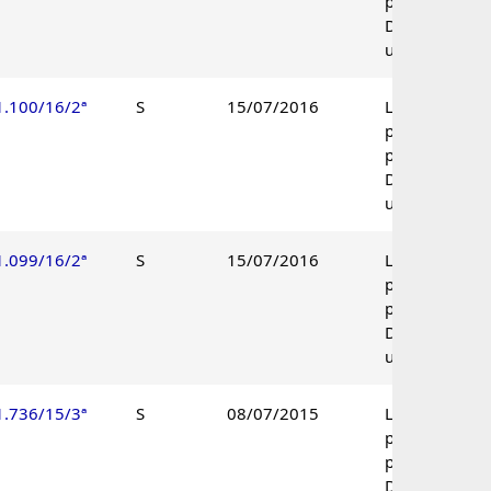
procedente.
Decisão
unânime.
1.100/16/2ª
S
15/07/2016
Lançamento
parcialmente
procedente.
Decisão
unânime.
1.099/16/2ª
S
15/07/2016
Lançamento
parcialmente
procedente.
Decisão
unânime.
1.736/15/3ª
S
08/07/2015
Lançamento
parcialmente
procedente.
Decisão