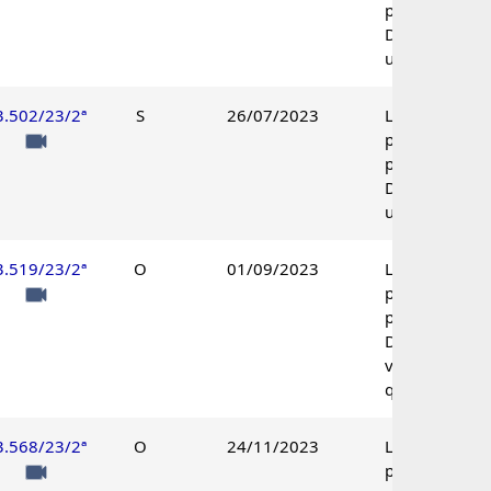
procedente.
Decisão
unânime.
3.502/23/2ª
S
26/07/2023
Lançamento
parcialmente
procedente.
Decisão
unânime.
3.519/23/2ª
O
01/09/2023
Lançamento
parcialmente
procedente.
Decisão pelo
voto de
qualidade.
3.568/23/2ª
O
24/11/2023
Lançamento
parcialmente