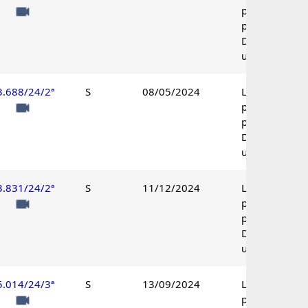
parcialmente
procedente.
Decisão
unânime.
3.688/24/2ª
S
08/05/2024
Lançamento
parcialmente
procedente.
Decisão
unânime.
3.831/24/2ª
S
11/12/2024
Lançamento
parcialmente
procedente.
Decisão
unânime.
5.014/24/3ª
S
13/09/2024
Lançamento
parcialmente