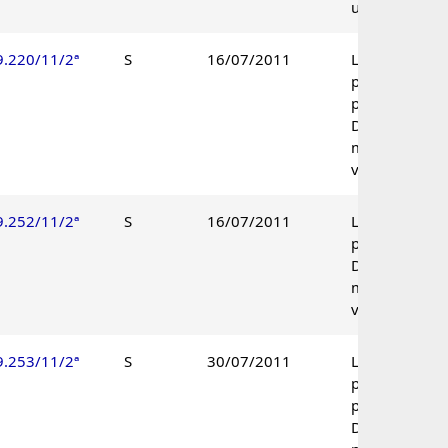
unânime.
9.220/11/2ª
S
16/07/2011
Lançamento
parcialmente
procedente.
Decisão por
maioria de
votos.
9.252/11/2ª
S
16/07/2011
Lançamento
procedente.
Decisão por
maioria de
votos.
9.253/11/2ª
S
30/07/2011
Lançamento
parcialmente
procedente.
Decisão por