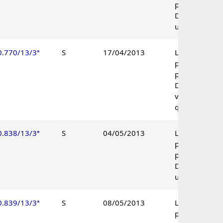
procedente.
Decisão
unânime.
0.770/13/3ª
S
17/04/2013
Lançamento
parcialmente
procedente.
Decisão pelo
voto de
qualidade.
0.838/13/3ª
S
04/05/2013
Lançamento
parcialmente
procedente.
Decisão
unânime.
0.839/13/3ª
S
08/05/2013
Lançamento
parcialmente