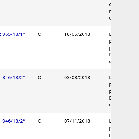
conhecido e
não provido à
unanimidade.
2.965/18/1ª
O
18/05/2018
Lançamento
parcialmente
procedente.
Decisão
unânime.
1.846/18/2ª
O
03/08/2018
Lançamento
parcialmente
procedente.
Decisão
unânime.
1.946/18/2ª
O
07/11/2018
Lançamento
parcialmente
procedente.