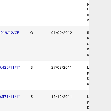
procedente.
Decisão por
maioria de
votos.
.919/12/CE
O
01/09/2012
Recurso de
Revisão
conhecido e
não provido à
unanimidade.
0.425/11/1ª
S
27/08/2011
Lançamento
procedente.
Decisão
unânime.
0.571/11/1ª
S
15/12/2011
Lançamento
procedente.
Decisão