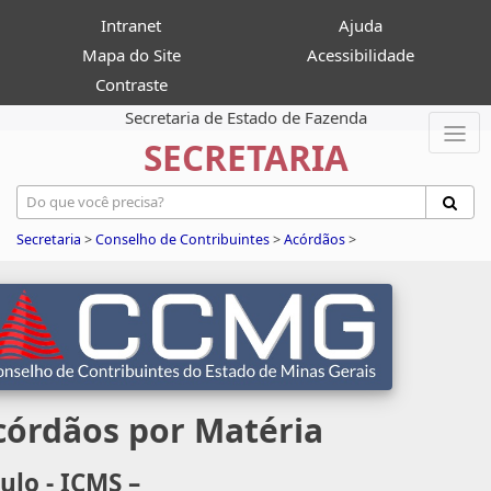
Intranet
Ajuda
Mapa do Site
Acessibilidade
Contraste
Secretaria de Estado de Fazenda
SECRETARIA
Secretaria
>
Conselho de Contribuintes
>
Acórdãos
>
córdãos por Matéria
tulo - ICMS –