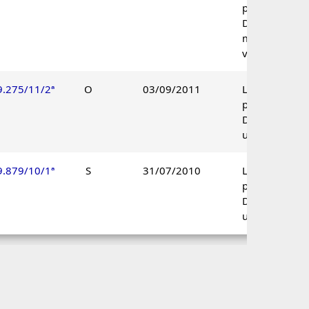
procedente.
Decisão por
maioria de
votos.
9.275/11/2ª
O
03/09/2011
Lançamento
procedente.
Decisão
unânime.
9.879/10/1ª
S
31/07/2010
Lançamento
procedente.
Decisão
unânime.