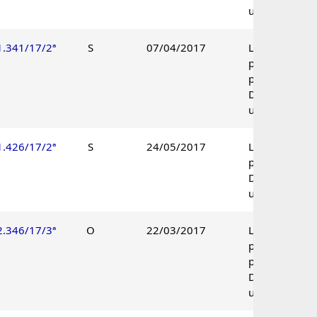
unânime.
1.341/17/2ª
S
07/04/2017
Lançamento
parcialmente
procedente.
Decisão
unânime.
1.426/17/2ª
S
24/05/2017
Lançamento
procedente.
Decisão
unânime.
2.346/17/3ª
O
22/03/2017
Lançamento
parcialmente
procedente.
Decisão
unânime.