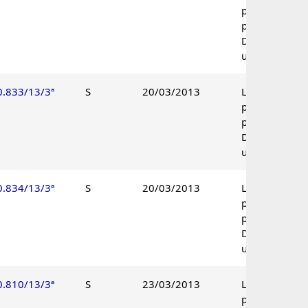
parcialmente
procedente.
Decisão
unânime.
0.833/13/3ª
S
20/03/2013
Lançamento
parcialmente
procedente.
Decisão
unânime.
0.834/13/3ª
S
20/03/2013
Lançamento
parcialmente
procedente.
Decisão
unânime.
0.810/13/3ª
S
23/03/2013
Lançamento
parcialmente