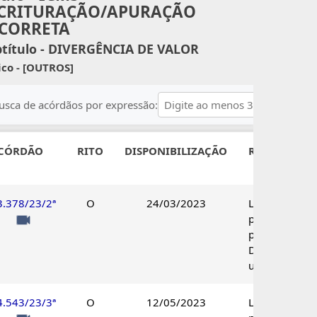
CRITURAÇÃO/APURAÇÃO
CORRETA
título - DIVERGÊNCIA DE VALOR
ico - [OUTROS]
usca de acórdãos por expressão:
CÓRDÃO
RITO
DISPONIBILIZAÇÃO
RESULTADO
3.378/23/2ª
O
24/03/2023
Lançamento
parcialmente
procedente.
Decisão
unânime.
4.543/23/3ª
O
12/05/2023
Lançamento