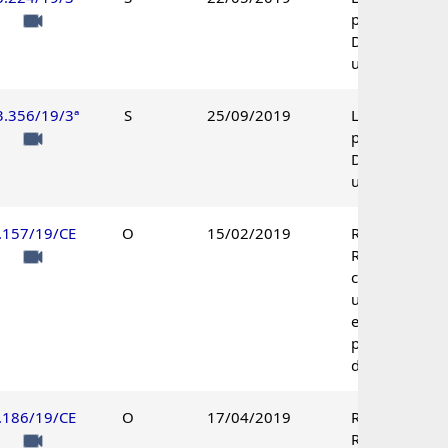
procedente.
Decisão
unânime.
3.356/19/3ª
S
25/09/2019
Lançamento
procedente.
Decisão
unânime.
.157/19/CE
O
15/02/2019
Recurso de
Revisão
conhecido à
unanimidade
e não provido
por maioria
de votos.
.186/19/CE
O
17/04/2019
Recurso de
Revisão