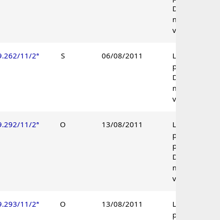
Decisão por
maioria de
votos.
9.262/11/2ª
S
06/08/2011
Lançamento
procedente.
Decisão por
maioria de
votos.
9.292/11/2ª
O
13/08/2011
Lançamento
parcialmente
procedente.
Decisão por
maioria de
votos.
9.293/11/2ª
O
13/08/2011
Lançamento
parcialmente