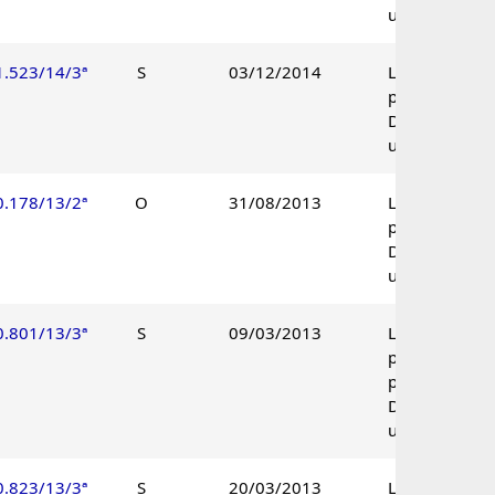
unânime.
1.523/14/3ª
S
03/12/2014
Lançamento
procedente.
Decisão
unânime.
0.178/13/2ª
O
31/08/2013
Lançamento
procedente.
Decisão
unânime.
0.801/13/3ª
S
09/03/2013
Lançamento
parcialmente
procedente.
Decisão
unânime.
0.823/13/3ª
S
20/03/2013
Lançamento