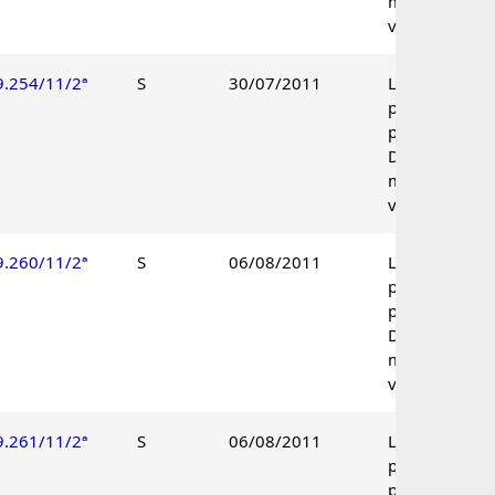
maioria de
votos.
9.254/11/2ª
S
30/07/2011
Lançamento
parcialmente
procedente.
Decisão por
maioria de
votos.
9.260/11/2ª
S
06/08/2011
Lançamento
parcialmente
procedente.
Decisão por
maioria de
votos.
9.261/11/2ª
S
06/08/2011
Lançamento
parcialmente
procedente.