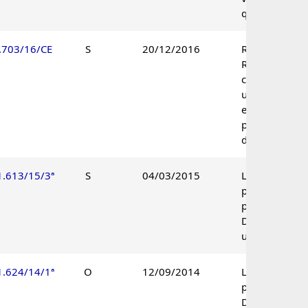
qualidade.
.703/16/CE
S
20/12/2016
Recurso de
Revisão
conhecido à
unanimidade
e não provido
por maioria
de votos.
1.613/15/3ª
S
04/03/2015
Lançamento
parcialmente
procedente.
Decisão
unânime.
1.624/14/1ª
O
12/09/2014
Lançamento
procedente.
Decisão