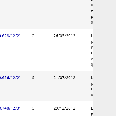
unanimidade
e não provido
por maioria
de votos.
9.628/12/2ª
O
26/05/2012
Lançamento
parcialmente
procedente.
Decisão pelo
voto de
qualidade.
9.656/12/2ª
S
21/07/2012
Lançamento
procedente.
Decisão
unânime.
0.748/12/3ª
O
29/12/2012
Lançamento
parcialmente