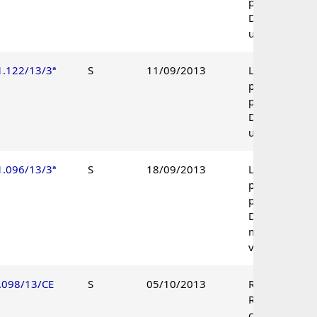
procedente.
Decisão
unânime.
1.122/13/3ª
S
11/09/2013
Lançamento
parcialmente
procedente.
Decisão
unânime.
1.096/13/3ª
S
18/09/2013
Lançamento
parcialmente
procedente.
Decisão por
maioria de
votos.
.098/13/CE
S
05/10/2013
Recurso de
Revisão
conhecido à