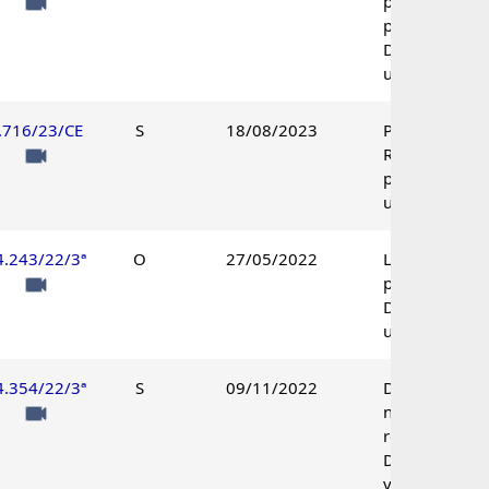
parcialmente
procedente.
Decisão
unânime.
.716/23/CE
S
18/08/2023
Pedidos de
Retificação
providos à
unanimidade.
4.243/22/3ª
O
27/05/2022
Lançamento
procedente.
Decisão
unânime.
4.354/22/3ª
S
09/11/2022
Decadência
não
reconhecida.
Decisão pelo
voto de