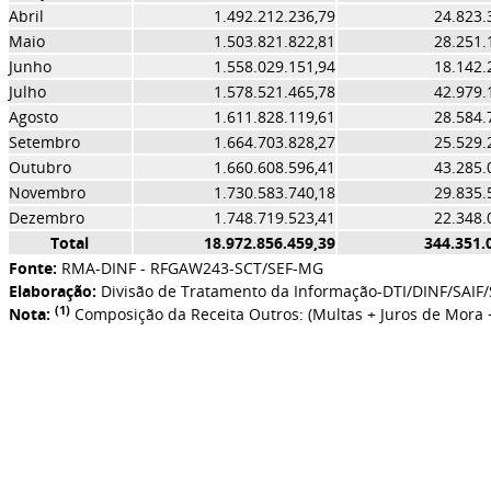
Abril
1.492.212.236,79
24.823.34
Maio
1.503.821.822,81
28.251.12
Junho
1.558.029.151,94
18.142.23
Julho
1.578.521.465,78
42.979.12
Agosto
1.611.828.119,61
28.584.76
Setembro
1.664.703.828,27
25.529.27
Outubro
1.660.608.596,41
43.285.06
Novembro
1.730.583.740,18
29.835.53
Dezembro
1.748.719.523,41
22.348.06
Total
18.972.856.459,39
344.351.0
Fonte:
RMA-DINF - RFGAW243-SCT/SEF-MG
Elaboração:
Divisão de Tratamento da Informação-DTI/DINF/SAI
(1)
Nota:
Composição da Receita Outros: (Multas + Juros de Mora +