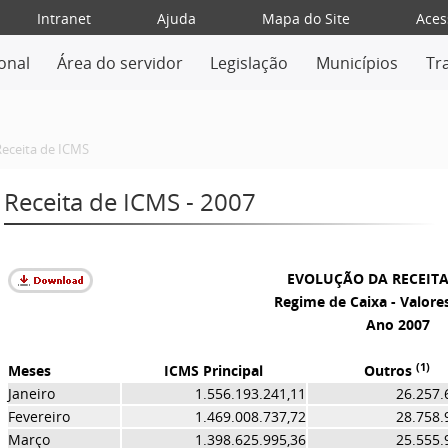
Intranet
Ajuda
Mapa do Site
Aces
ional
Área do servidor
Legislação
Municípios
Tr
eceita de ICMS
Receita de ICMS - 2007
EVOLUÇÃO DA RECEITA
Regime de Caixa - Valore
Ano 2007
(1)
Meses
ICMS Principal
Outros
Janeiro
1.556.193.241,11
26.257.60
Fevereiro
1.469.008.737,72
28.758.93
Março
1.398.625.995,36
25.555.97