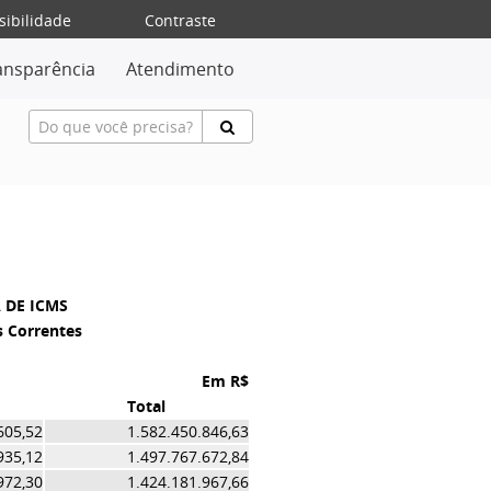
sibilidade
Contraste
ansparência
Atendimento
 DE ICMS
s Correntes
Em R$
Total
5,52
1.582.450.846,63
5,12
1.497.767.672,84
2,30
1.424.181.967,66