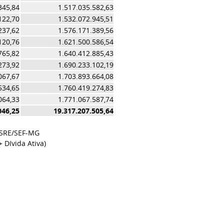
5,84
1.517.035.582,63
2,70
1.532.072.945,51
7,62
1.576.171.389,56
0,76
1.621.500.586,54
5,82
1.640.412.885,43
3,92
1.690.233.102,19
7,67
1.703.893.664,08
4,65
1.760.419.274,83
4,33
1.771.067.587,74
46,25
19.317.207.505,64
F/SRE/SEF-MG
 Dívida Ativa)