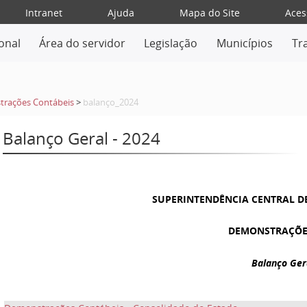
Intranet
Ajuda
Mapa do Site
Aces
ional
Área do servidor
Legislação
Municípios
Tr
rações Contábeis
>
balanço_2024
Balanço Geral - 2024
SUPERINTENDÊNCIA CENTRAL D
DEMONSTRAÇÕE
Balanço Ger