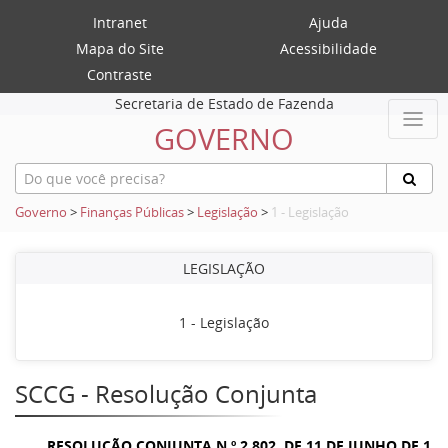
Intranet
Ajuda
Mapa do Site
Acessibilidade
Contraste
Secretaria de Estado de Fazenda
GOVERNO
Governo
>
Finanças Públicas
>
Legislação
>
1 - Legislação
LEGISLAÇÃO
1 - Legislação
SCCG - Resolução Conjunta
RESOLUÇÃO CONJUNTA N.º 2.802, DE 11 DE JUNHO DE 1.9