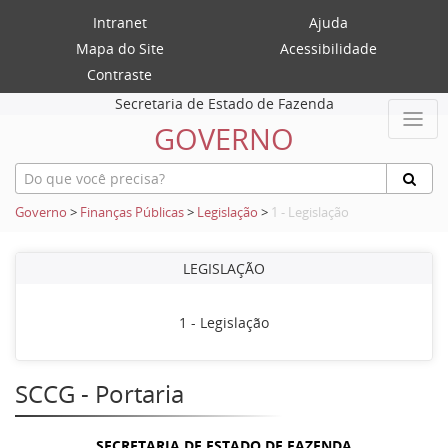
Intranet
Ajuda
Mapa do Site
Acessibilidade
Contraste
Secretaria de Estado de Fazenda
GOVERNO
Governo
>
Finanças Públicas
>
Legislação
>
1 - Legislação
LEGISLAÇÃO
1 - Legislação
SCCG - Portaria
SECRETARIA DE ESTADO DE FAZENDA